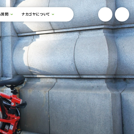
YouTube
Onlin
る質問
ナカゴヤについて
検索フォームを開閉する