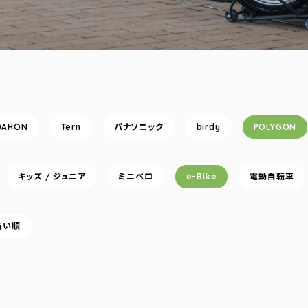
DAHON
Tern
パナソニック
birdy
POLYGON
キッズ / ジュニア
ミニベロ
e-Bike
電動自転車
高い順