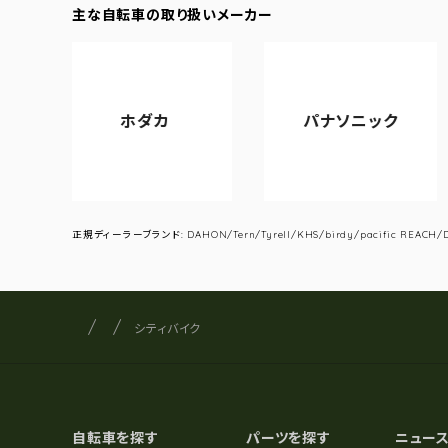
主な自転車の取り扱いメーカー
ホダカ
パナソニック
アサヒ
正規ディーラーブランド: DAHON/Tern/Tyrell/KHS/birdy/pacific REACH/DA
サイクルショップナカゴヤ
サイト内の現在地
シティバイク
自転車を探す
パーツを探す
ニュー