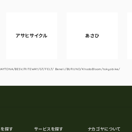
サイクル
あさひ
VIANOV
YTONA/BESV/RITEWAY/GT/FELT/ Beneli/BURUNO/KhodaBloom/tokyobike/
スを探す
サービスを探す
ナカゴヤについて