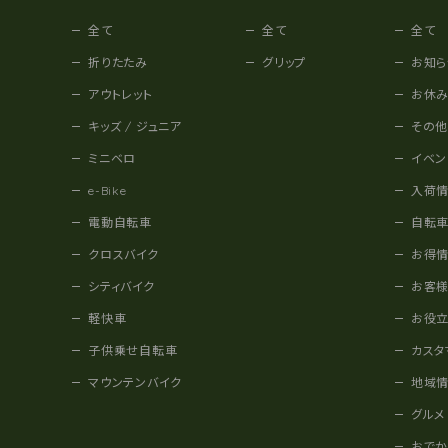
全て
全て
全て
折りたたみ
グリップ
お知ら
アウトレット
お休
キッズ / ジュニア
その
ミニベロ
イベン
e-Bike
入荷
電動自転車
自転
クロスバイク
お得
シティバイク
お客
軽快車
お役
子供乗せ自転車
カスタ
マウンテンバイク
地域
グルメ
おで