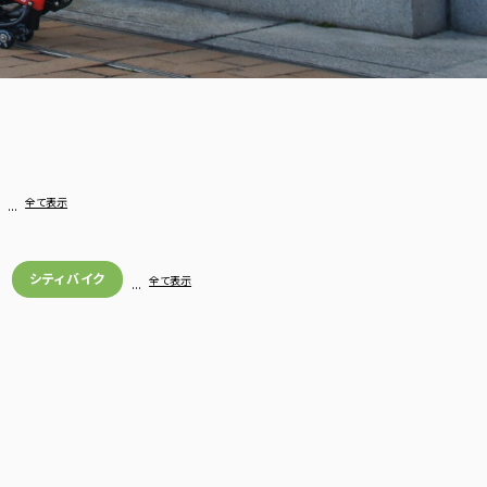
…
全て表示
シティバイク
…
全て表示