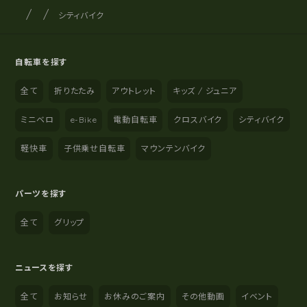
サイクルショップナカゴヤ
サイト内の現在地
シティバイク
自転車を探す
全て
折りたたみ
アウトレット
キッズ / ジュニア
ミニベロ
e-Bike
電動自転車
クロスバイク
シティバイク
軽快車
子供乗せ自転車
マウンテンバイク
パーツを探す
全て
グリップ
ニュースを探す
全て
お知らせ
お休みのご案内
その他動画
イベント