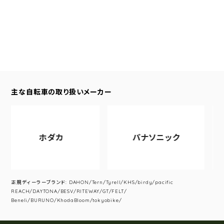
主な自転車の取り扱いメーカー
ホダカ
パナソニック
正規ディーラーブランド: DAHON/Tern/Tyrell/KHS/birdy/pacific
REACH/DAYTONA/BESV/RITEWAY/GT/FELT/
Beneli/BURUNO/KhodaBloom/tokyobike/