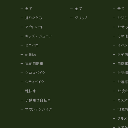
全て
全て
全て
折りたたみ
グリップ
お知ら
アウトレット
お休
キッズ / ジュニア
その
ミニベロ
イベン
e-Bike
入荷
電動自転車
自転
クロスバイク
お得
シティバイク
お客
軽快車
お役
子供乗せ自転車
カスタ
マウンテンバイク
地域
グルメ
おで