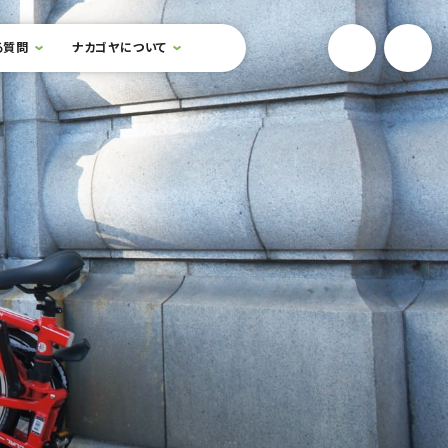
YouTube
Onlin
る質問
ナカゴヤについて
検索フォームを開閉する