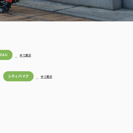
NEAU
…
全て表示
シティバイク
…
全て表示