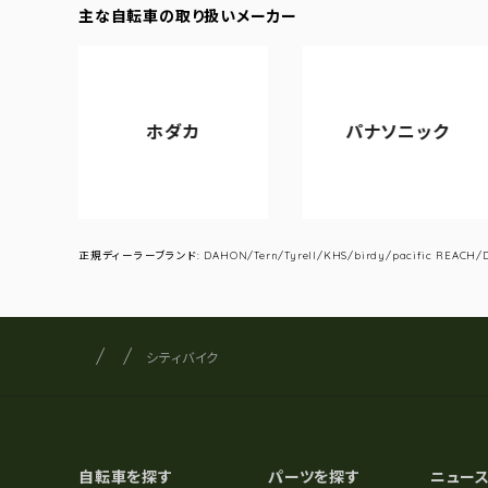
主な自転車の取り扱いメーカー
ホダカ
パナソニック
正規ディーラーブランド: DAHON/Tern/Tyrell/KHS/birdy/pacific REACH/DA
サイクルショップナカゴヤ
サイト内の現在地
シティバイク
自転車を探す
パーツを探す
ニュー