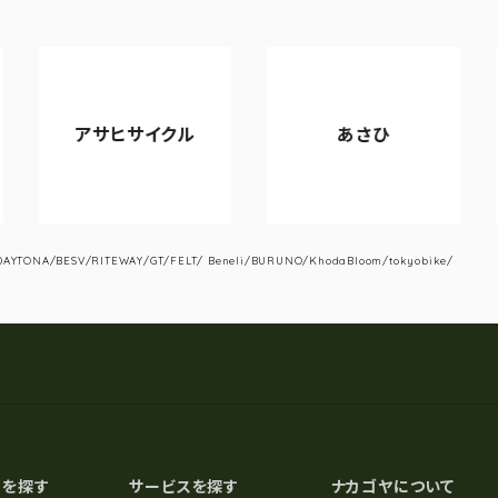
アサヒサイクル
あさひ
YTONA/BESV/RITEWAY/GT/FELT/ Beneli/BURUNO/KhodaBloom/tokyobike/
スを探す
サービスを探す
ナカゴヤについて