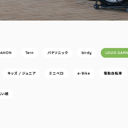
DAHON
Tern
パナソニック
birdy
LOUIS GAR
キッズ / ジュニア
ミニベロ
e-Bike
電動自転車
高い順