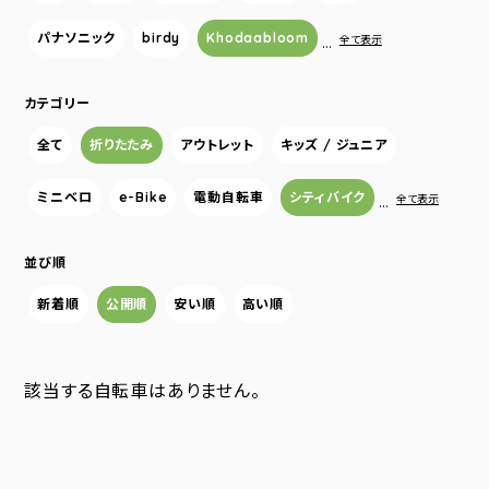
パナソニック
birdy
Khodaabloom
…
全て表示
カテゴリー
全て
折りたたみ
アウトレット
キッズ / ジュニア
ミニベロ
e-Bike
電動自転車
シティバイク
…
全て表示
並び順
新着順
公開順
安い順
高い順
該当する自転車はありません。