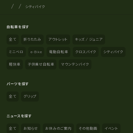
サイクルショップナカゴヤ
サイト内の現在地
シティバイク
自転車を探す
全て
折りたたみ
アウトレット
キッズ / ジュニア
ミニベロ
e-Bike
電動自転車
クロスバイク
シティバイク
軽快車
子供乗せ自転車
マウンテンバイク
パーツを探す
全て
グリップ
ニュースを探す
全て
お知らせ
お休みのご案内
その他動画
イベント