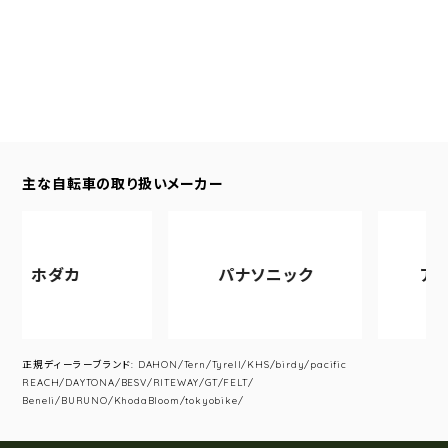
主な自転車の取り扱いメーカー
ホダカ
パナソニック
アサヒサ
正規ディーラーブランド: DAHON/Tern/Tyrell/KHS/birdy/pacific
REACH/DAYTONA/BESV/RITEWAY/GT/FELT/
Beneli/BURUNO/KhodaBloom/tokyobike/