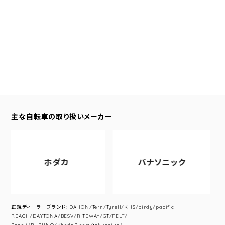
主な自転車の取り扱いメーカー
ホダカ
パナソニック
正規ディーラーブランド: DAHON/Tern/Tyrell/KHS/birdy/pacific
REACH/DAYTONA/BESV/RITEWAY/GT/FELT/