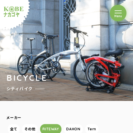
を開閉
Menu
クルショップナカゴヤ
BICYCLE
シティバイク
メーカー
全て
その他
RITEWAY
DAHON
Tern