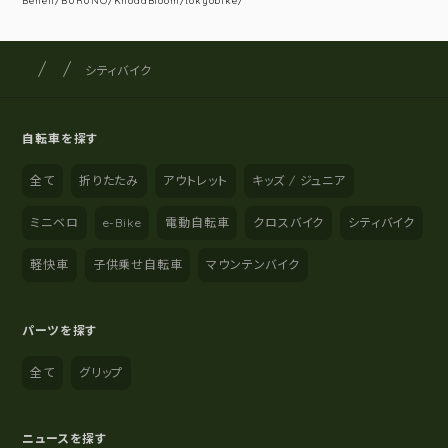
Beneli/BURUNO/KhodaBloom/tokyobike/
サイクルショップナカゴヤ
サイト内の現在地
シティバイク
自転車を探す
全て
折りたたみ
アウトレット
キッズ / ジュニア
ミニベロ
e-Bike
電動自転車
クロスバイク
シティバイク
軽快車
子供乗せ自転車
マウンテンバイク
パーツを探す
全て
グリップ
ニュースを探す