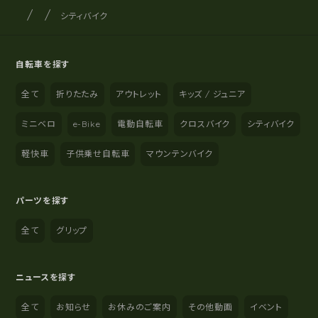
サイクルショップナカゴヤ
サイト内の現在地
シティバイク
自転車を探す
全て
折りたたみ
アウトレット
キッズ / ジュニア
ミニベロ
e-Bike
電動自転車
クロスバイク
シティバイク
軽快車
子供乗せ自転車
マウンテンバイク
パーツを探す
全て
グリップ
ニュースを探す
全て
お知らせ
お休みのご案内
その他動画
イベント