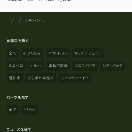
Beneli/BURUNO/KhodaBloom/tokyobike/
サイクルショップナカゴヤ
サイト内の現在地
シティバイク
自転車を探す
全て
折りたたみ
アウトレット
キッズ / ジュニア
ミニベロ
e-Bike
電動自転車
クロスバイク
シティバイク
軽快車
子供乗せ自転車
マウンテンバイク
パーツを探す
全て
グリップ
ニュースを探す