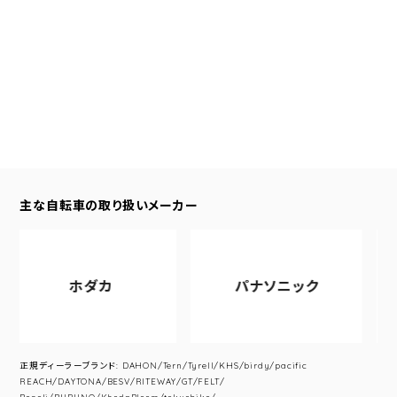
主な自転車の取り扱いメーカー
ホダカ
パナソニック
正規ディーラーブランド: DAHON/Tern/Tyrell/KHS/birdy/pacific
REACH/DAYTONA/BESV/RITEWAY/GT/FELT/