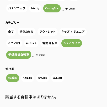
パナソニック
birdy
CarryMe
…
全て表示
カテゴリー
全て
折りたたみ
アウトレット
キッズ / ジュニア
ミニベロ
e-Bike
電動自転車
シティバイク
子供乗せ自転車
…
全て表示
並び順
新着順
公開順
安い順
高い順
該当する自転車はありません。