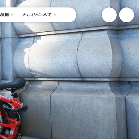
YouTube
Onlin
る質問
ナカゴヤについて
検索フォームを開閉する