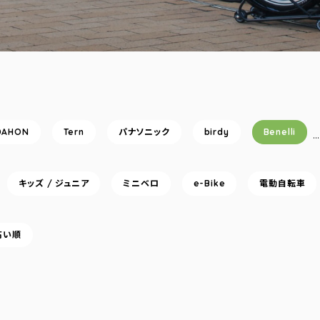
DAHON
Tern
パナソニック
birdy
Benelli
キッズ / ジュニア
ミニベロ
e-Bike
電動自転車
高い順