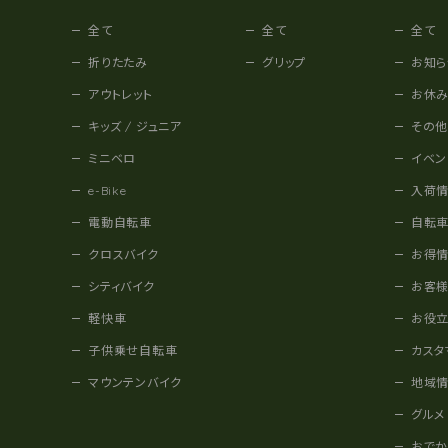
全て
全て
全て
折りたたみ
グリップ
お知ら
アウトレット
お休
キッズ / ジュニア
その
ミニベロ
イベン
e-Bike
入荷
電動自転車
自転
クロスバイク
お得
シティバイク
お客
軽快車
お役
子供乗せ自転車
カスタ
マウンテンバイク
地域
グルメ
おで