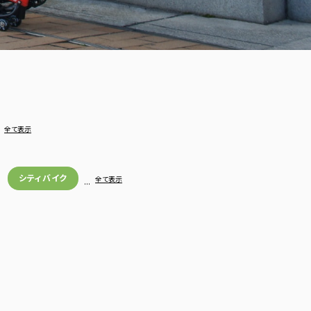
…
全て表示
シティバイク
…
全て表示