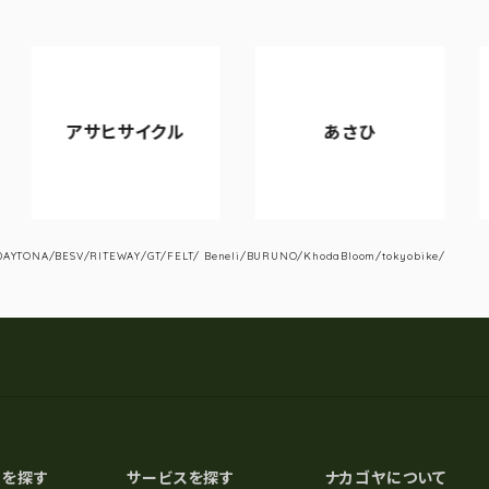
サヒサイクル
あさひ
VIA
YTONA/BESV/RITEWAY/GT/FELT/ Beneli/BURUNO/KhodaBloom/tokyobike/
スを探す
サービスを探す
ナカゴヤについて