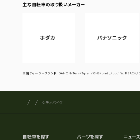
主な自転車の取り扱いメーカー
ホダカ
パナソニック
ア
正規ディーラーブランド: DAHON/Tern/Tyrell/KHS/birdy/pacific REACH/DA
サイクルショップナカゴヤ
サイト内の現在地
シティバイク
自転車を探す
パーツを探す
ニュー