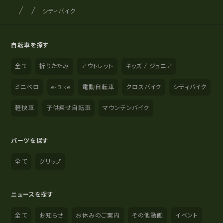
サイクルショップナカゴヤ
サイト内の現在地
シティバイク
自転車を探す
全て
折りたたみ
アウトレット
キッズ / ジュニア
ミニベロ
e-Bike
電動自転車
クロスバイク
シティバイク
軽快車
子供乗せ自転車
マウンテンバイク
パーツを探す
全て
グリップ
ニュースを探す
全て
お知らせ
お休みのご案内
その他動画
イベント