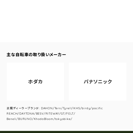
主な自転車の取り扱いメーカー
ホダカ
パナソニック
正規ディーラーブランド: DAHON/Tern/Tyrell/KHS/birdy/pacific
REACH/DAYTONA/BESV/RITEWAY/GT/FELT/
Beneli/BURUNO/KhodaBloom/tokyobike/