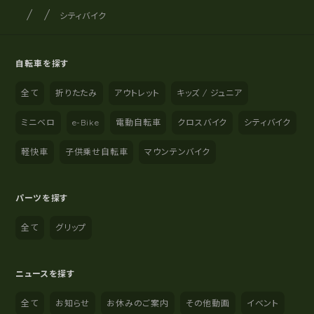
サイクルショップナカゴヤ
サイト内の現在地
シティバイク
自転車を探す
全て
折りたたみ
アウトレット
キッズ / ジュニア
ミニベロ
e-Bike
電動自転車
クロスバイク
シティバイク
軽快車
子供乗せ自転車
マウンテンバイク
パーツを探す
全て
グリップ
ニュースを探す
全て
お知らせ
お休みのご案内
その他動画
イベント