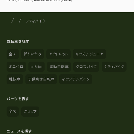
Beneli/BURUNO/KhodaBloom/tokyobike/
サイクルショップナカゴヤ
サイト内の現在地
シティバイク
自転車を探す
全て
折りたたみ
アウトレット
キッズ / ジュニア
ミニベロ
e-Bike
電動自転車
クロスバイク
シティバイク
軽快車
子供乗せ自転車
マウンテンバイク
パーツを探す
全て
グリップ
ニュースを探す