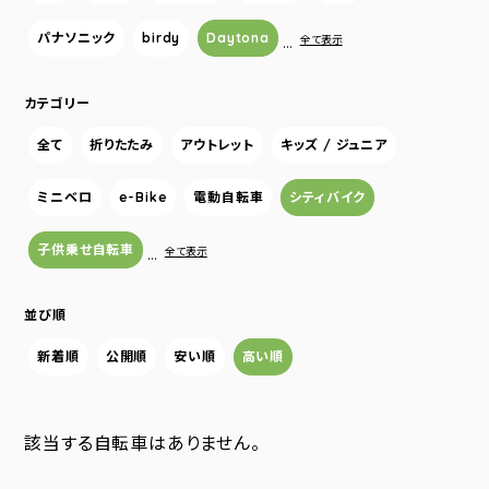
パナソニック
birdy
Daytona
…
全て表示
カテゴリー
全て
折りたたみ
アウトレット
キッズ / ジュニア
ミニベロ
e-Bike
電動自転車
シティバイク
子供乗せ自転車
…
全て表示
並び順
新着順
公開順
安い順
高い順
該当する自転車はありません。