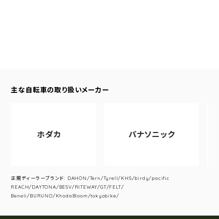
主な自転車の取り扱いメーカー
ホダカ
パナソニック
ア
正規ディーラーブランド: DAHON/Tern/Tyrell/KHS/birdy/pacific
REACH/DAYTONA/BESV/RITEWAY/GT/FELT/
Beneli/BURUNO/KhodaBloom/tokyobike/