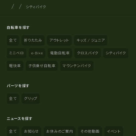
サイクルショップナカゴヤ
サイト内の現在地
シティバイク
自転車を探す
全て
折りたたみ
アウトレット
キッズ / ジュニア
ミニベロ
e-Bike
電動自転車
クロスバイク
シティバイク
軽快車
子供乗せ自転車
マウンテンバイク
パーツを探す
全て
グリップ
ニュースを探す
全て
お知らせ
お休みのご案内
その他動画
イベント