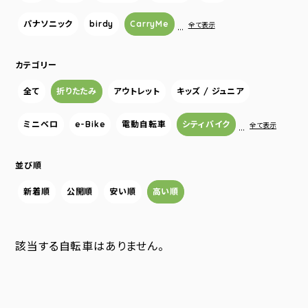
パナソニック
birdy
CarryMe
…
全て表示
カテゴリー
全て
折りたたみ
アウトレット
キッズ / ジュニア
ミニベロ
e-Bike
電動自転車
シティバイク
…
全て表示
並び順
新着順
公開順
安い順
高い順
該当する自転車はありません。