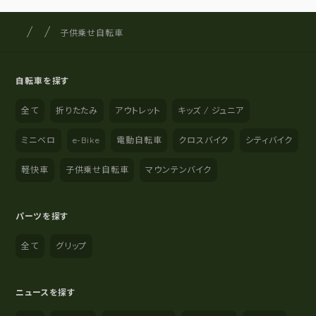
サイクルショップナカゴヤ
サイト内の現在地
子供乗せ自転車
自転車を探す
全て
折りたたみ
アウトレット
キッズ / ジュニア
ミニベロ
e-Bike
電動自転車
クロスバイク
シティバイク
軽快車
子供乗せ自転車
マウンテンバイク
パーツを探す
全て
グリップ
ニュースを探す