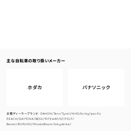
主な自転車の取り扱いメーカー
ホダカ
パナソニック
正規ディーラーブランド: DAHON/Tern/Tyrell/KHS/birdy/pacific
REACH/DAYTONA/BESV/RITEWAY/GT/FELT/
Beneli/BURUNO/KhodaBloom/tokyobike/