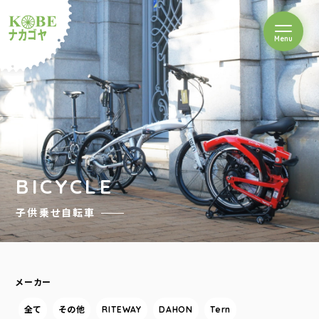
を開閉
Menu
クルショップナカゴヤ
BICYCLE
子供乗せ自転車
メーカー
全て
その他
RITEWAY
DAHON
Tern