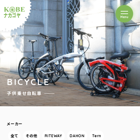
を開閉
Menu
クルショップナカゴヤ
BICYCLE
子供乗せ自転車
メーカー
全て
その他
RITEWAY
DAHON
Tern