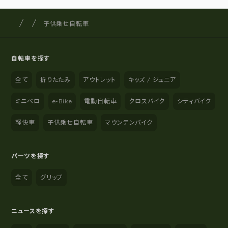
サイクルショップナカゴヤ
サイト内の現在地
子供乗せ自転車
自転車を探す
全て
折りたたみ
アウトレット
キッズ / ジュニア
ミニベロ
e-Bike
電動自転車
クロスバイク
シティバイク
軽快車
子供乗せ自転車
マウンテンバイク
パーツを探す
全て
グリップ
ニュースを探す