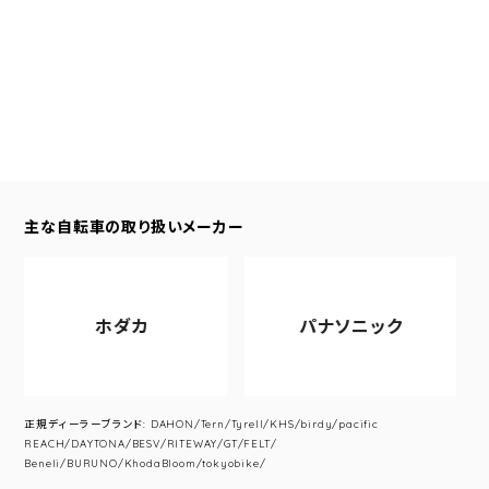
主な自転車の取り扱いメーカー
ホダカ
パナソニック
正規ディーラーブランド: DAHON/Tern/Tyrell/KHS/birdy/pacific
REACH/DAYTONA/BESV/RITEWAY/GT/FELT/
Beneli/BURUNO/KhodaBloom/tokyobike/