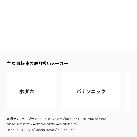
主な自転車の取り扱いメーカー
ホダカ
パナソニック
アサ
正規ディーラーブランド: DAHON/Tern/Tyrell/KHS/birdy/pacific
REACH/DAYTONA/BESV/RITEWAY/GT/FELT/
Beneli/BURUNO/KhodaBloom/tokyobike/