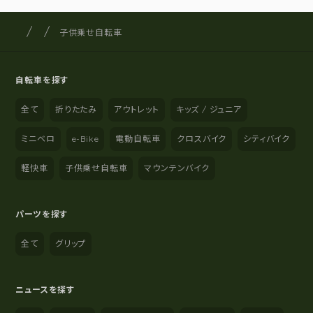
サイクルショップナカゴヤ
サイト内の現在地
子供乗せ自転車
自転車を探す
全て
折りたたみ
アウトレット
キッズ / ジュニア
ミニベロ
e-Bike
電動自転車
クロスバイク
シティバイク
軽快車
子供乗せ自転車
マウンテンバイク
パーツを探す
全て
グリップ
ニュースを探す