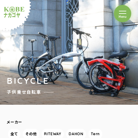
を開閉
Menu
クルショップナカゴヤ
BICYCLE
子供乗せ自転車
メーカー
全て
その他
RITEWAY
DAHON
Tern