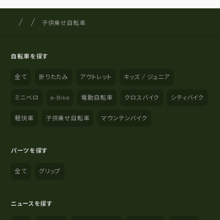
サイクルショップナカゴヤ
サイト内の現在地
子供乗せ自転車
自転車を探す
全て
折りたたみ
アウトレット
キッズ / ジュニア
ミニベロ
e-Bike
電動自転車
クロスバイク
シティバイク
軽快車
子供乗せ自転車
マウンテンバイク
パーツを探す
全て
グリップ
ニュースを探す