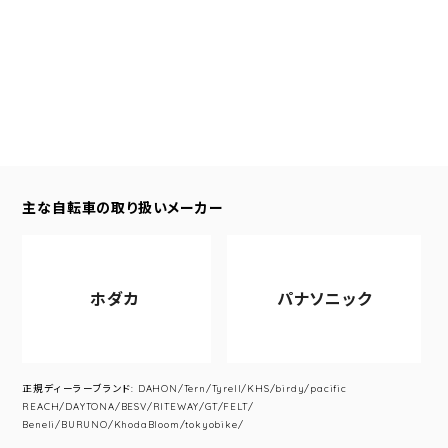
主な自転車の取り扱いメーカー
ホダカ
パナソニック
正規ディーラーブランド: DAHON/Tern/Tyrell/KHS/birdy/pacific
REACH/DAYTONA/BESV/RITEWAY/GT/FELT/
Beneli/BURUNO/KhodaBloom/tokyobike/