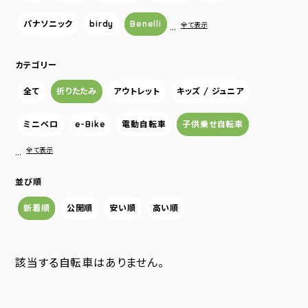
パナソニック
birdy
Benelli
…
全て表示
カテゴリー
全て
折りたたみ
アウトレット
キッズ / ジュニア
ミニベロ
e-Bike
電動自転車
子供乗せ自転車
…
全て表示
並び順
新着順
公開順
安い順
高い順
該当する自転車はありません。