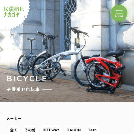
を開閉
Menu
クルショップナカゴヤ
BICYCLE
子供乗せ自転車
メーカー
全て
その他
RITEWAY
DAHON
Tern