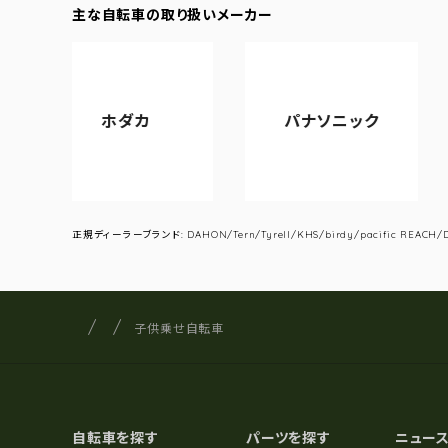
主な自転車の取り扱いメーカー
ホダカ
パナソニック
アサヒサ
正規ディーラーブランド: DAHON/Tern/Tyrell/KHS/birdy/pacific REACH/DA
サイクルショップナカゴヤ
サイト内の現在地
子供乗せ自転車
自転車を探す
パーツを探す
ニュー