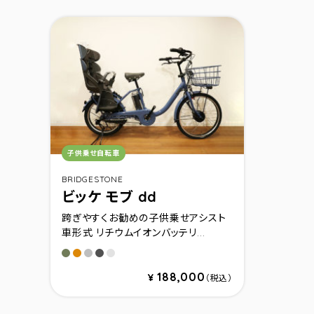
カテゴリ：
子供乗せ自転車
BRIDGESTONE
ビッケ モブ dd
跨ぎやすくお勧めの子供乗せアシスト
車形式 リチウムイオンバッテリ...
ソフトカーキ
オークルオレンジ
ブルーグレー
ダ－クグレ－
モルベ－ジュ
188,000
¥
（税込）