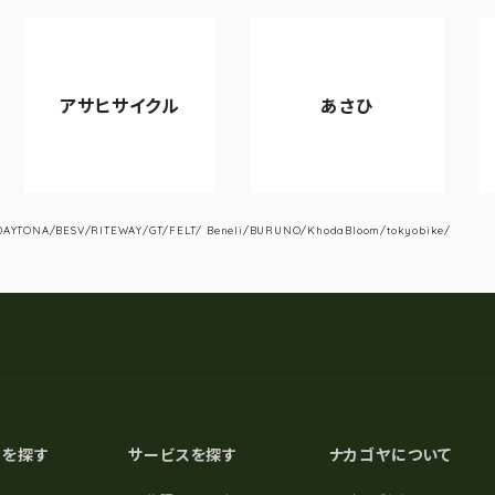
サイクル
あさひ
VIANOVA
YTONA/BESV/RITEWAY/GT/FELT/ Beneli/BURUNO/KhodaBloom/tokyobike/
スを探す
サービスを探す
ナカゴヤについて