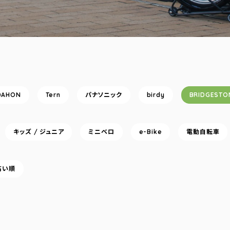
DAHON
Tern
パナソニック
birdy
BRIDGESTO
キッズ / ジュニア
ミニベロ
e-Bike
電動自転車
高い順