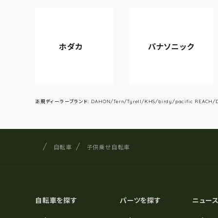
ホダカ
パナソニック
アサヒ
正規ディーラーブランド: DAHON/Tern/Tyrell/KHS/birdy/pacific REACH/DA
サイクルショップナカゴヤ
サイト内の現在地
自転車
子供乗せ自転車
自転車を探す
パーツを探す
ニュー