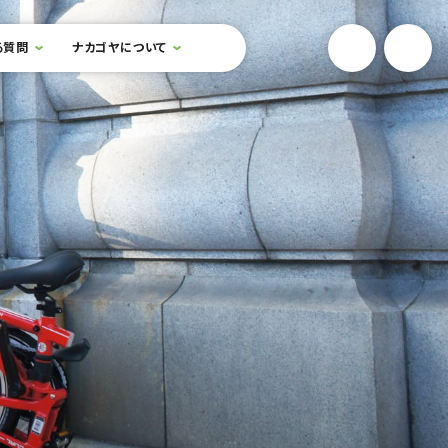
YouTube
Onlin
る質問
ナカゴヤについて
検索フォームを開閉する