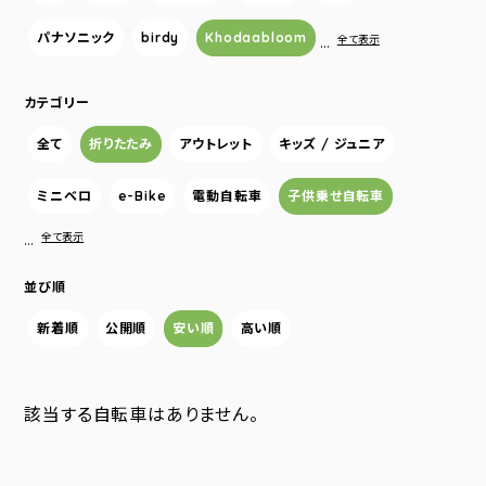
パナソニック
birdy
Khodaabloom
…
全て表示
カテゴリー
全て
折りたたみ
アウトレット
キッズ / ジュニア
ミニベロ
e-Bike
電動自転車
子供乗せ自転車
…
全て表示
並び順
新着順
公開順
安い順
高い順
該当する自転車はありません。