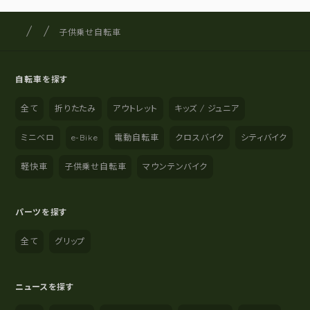
サイクルショップナカゴヤ
サイト内の現在地
子供乗せ自転車
自転車を探す
全て
折りたたみ
アウトレット
キッズ / ジュニア
ミニベロ
e-Bike
電動自転車
クロスバイク
シティバイク
軽快車
子供乗せ自転車
マウンテンバイク
パーツを探す
全て
グリップ
ニュースを探す