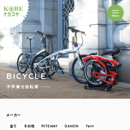
を開閉
Menu
クルショップナカゴヤ
BICYCLE
子供乗せ自転車
メーカー
全て
その他
RITEWAY
DAHON
Tern