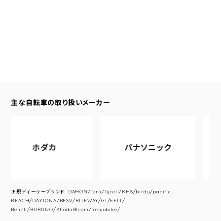
主な自転車の取り扱いメーカー
ホダカ
パナソニック
ア
正規ディーラーブランド: DAHON/Tern/Tyrell/KHS/birdy/pacific
REACH/DAYTONA/BESV/RITEWAY/GT/FELT/
Beneli/BURUNO/KhodaBloom/tokyobike/