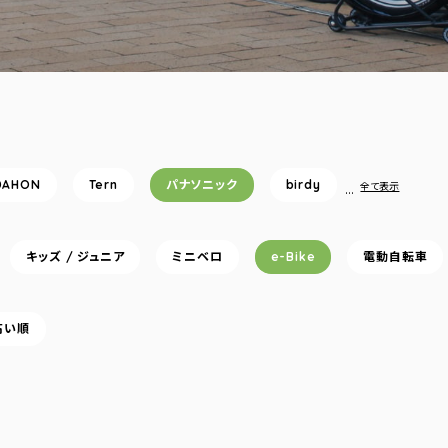
DAHON
Tern
パナソニック
birdy
…
全て表示
キッズ / ジュニア
ミニベロ
e-Bike
電動自転車
高い順