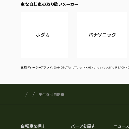
主な自転車の取り扱いメーカー
ホダカ
パナソニック
アサ
正規ディーラーブランド: DAHON/Tern/Tyrell/KHS/birdy/pacific REACH/DA
サイクルショップナカゴヤ
サイト内の現在地
子供乗せ自転車
自転車を探す
パーツを探す
ニュー