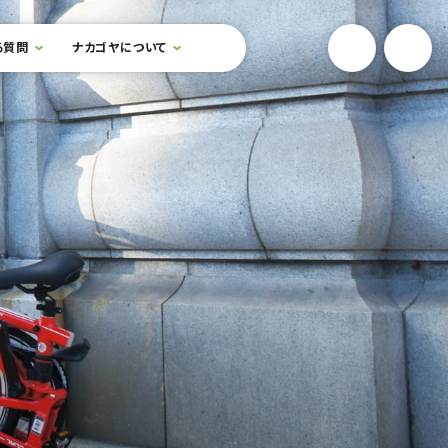
YouTube
Onlin
る質問
ナカゴヤについて
検索フォームを開閉する