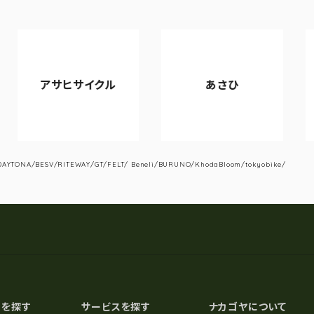
ヒサイクル
あさひ
VIANO
YTONA/BESV/RITEWAY/GT/FELT/ Beneli/BURUNO/KhodaBloom/tokyobike/
スを探す
サービスを探す
ナカゴヤについて