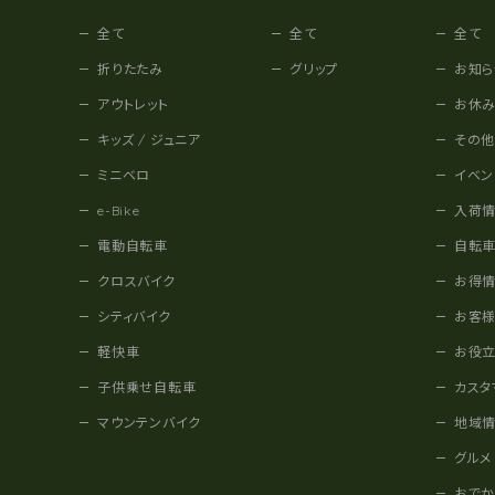
全て
全て
全て
折りたたみ
グリップ
お知ら
アウトレット
お休
キッズ / ジュニア
その
ミニベロ
イベン
e-Bike
入荷
電動自転車
自転
クロスバイク
お得
シティバイク
お客
軽快車
お役
子供乗せ自転車
カスタ
マウンテンバイク
地域
グルメ
おで