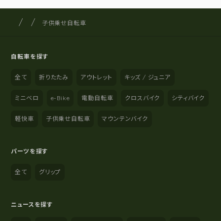
サイクルショップナカゴヤ
サイト内の現在地
子供乗せ自転車
自転車を探す
全て
折りたたみ
アウトレット
キッズ / ジュニア
ミニベロ
e-Bike
電動自転車
クロスバイク
シティバイク
軽快車
子供乗せ自転車
マウンテンバイク
パーツを探す
全て
グリップ
ニュースを探す