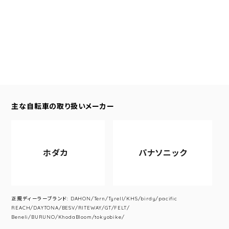
主な自転車の取り扱いメーカー
ホダカ
パナソニック
正規ディーラーブランド: DAHON/Tern/Tyrell/KHS/birdy/pacific
REACH/DAYTONA/BESV/RITEWAY/GT/FELT/
Beneli/BURUNO/KhodaBloom/tokyobike/