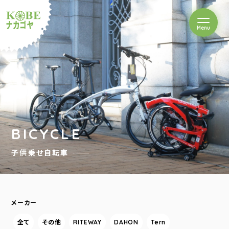
を開閉
Menu
クルショップナカゴヤ
BICYCLE
子供乗せ自転車
メーカー
全て
その他
RITEWAY
DAHON
Tern