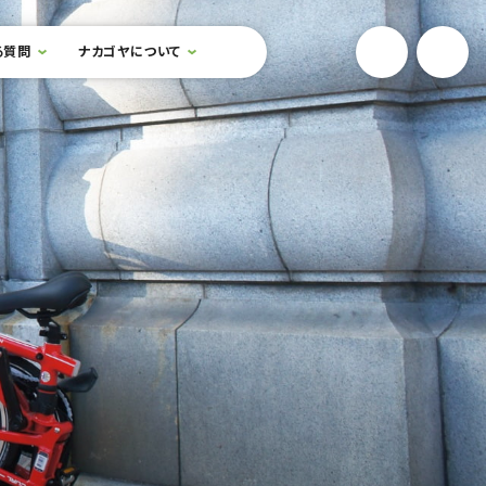
YouTube
Onlin
る質問
ナカゴヤについて
検索フォームを開閉する