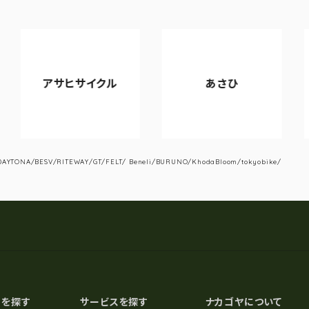
ヒサイクル
あさひ
VIAN
YTONA/BESV/RITEWAY/GT/FELT/ Beneli/BURUNO/KhodaBloom/tokyobike/
スを探す
サービスを探す
ナカゴヤについて