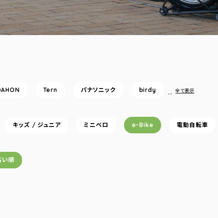
DAHON
Tern
パナソニック
birdy
…
全て表示
キッズ / ジュニア
ミニベロ
e-Bike
電動自転車
高い順