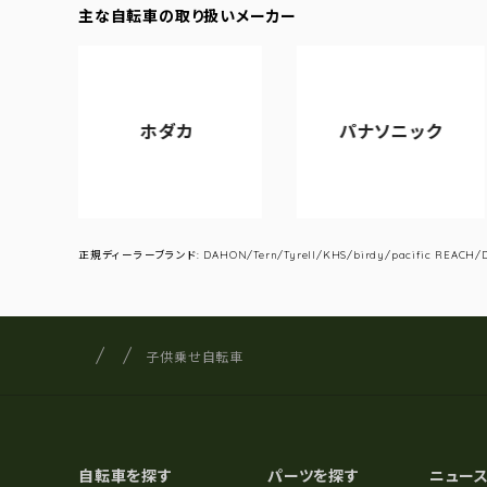
主な自転車の取り扱いメーカー
ホダカ
パナソニック
アサ
正規ディーラーブランド: DAHON/Tern/Tyrell/KHS/birdy/pacific REACH/DA
サイクルショップナカゴヤ
サイト内の現在地
子供乗せ自転車
自転車を探す
パーツを探す
ニュー