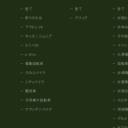
全て
全て
全て
折りたたみ
グリップ
お知ら
アウトレット
お休
キッズ / ジュニア
その
ミニベロ
イベン
e-Bike
入荷
電動自転車
自転
クロスバイク
お得
シティバイク
お客
軽快車
お役
子供乗せ自転車
カスタ
マウンテンバイク
地域
グルメ
おで