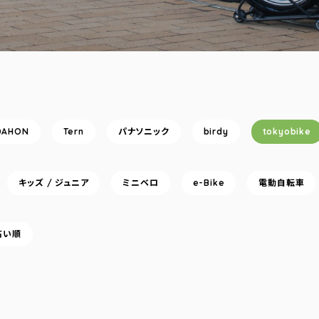
DAHON
Tern
パナソニック
birdy
tokyobike
キッズ / ジュニア
ミニベロ
e-Bike
電動自転車
高い順