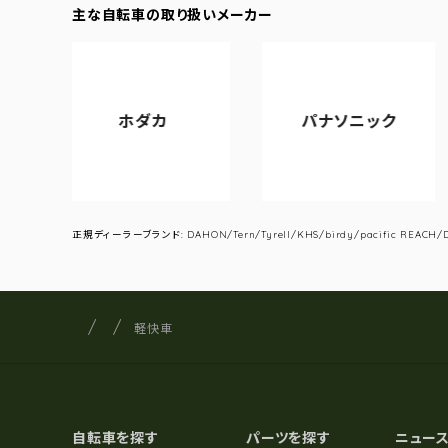
主な自転車の取り扱いメーカー
ホダカ
パナソニック
アサヒ
正規ディーラーブランド: DAHON/Tern/Tyrell/KHS/birdy/pacific REACH/DA
サイクルショップナカゴヤ
サイト内の現在地
軽快車
自転車を探す
パーツを探す
ニュー