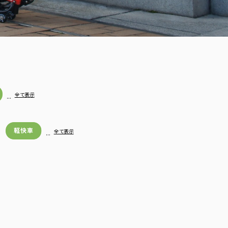
…
全て表示
軽快車
…
全て表示