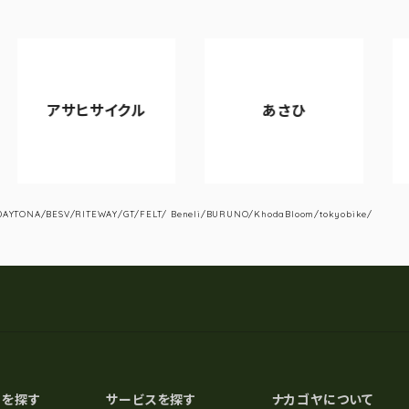
サイクル
あさひ
VIANOV
YTONA/BESV/RITEWAY/GT/FELT/ Beneli/BURUNO/KhodaBloom/tokyobike/
スを探す
サービスを探す
ナカゴヤについて