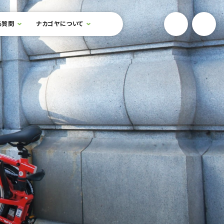
YouTube
Onlin
る質問
ナカゴヤについて
検索フォームを開閉する