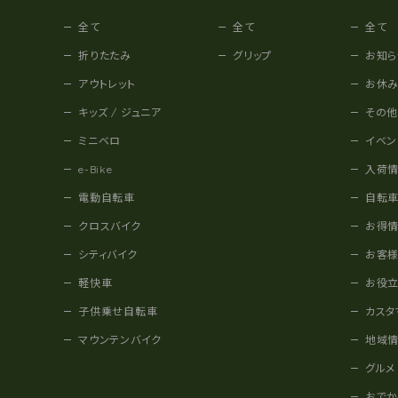
全て
全て
全て
折りたたみ
グリップ
お知ら
アウトレット
お休
キッズ / ジュニア
その
ミニベロ
イベン
e-Bike
入荷
電動自転車
自転
クロスバイク
お得
シティバイク
お客
軽快車
お役
子供乗せ自転車
カスタ
マウンテンバイク
地域
グルメ
おで