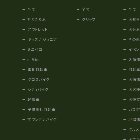
全て
全て
全て
折りたたみ
グリップ
お知ら
アウトレット
お休
キッズ / ジュニア
その
ミニベロ
イベン
e-Bike
入荷
電動自転車
自転
クロスバイク
お得
シティバイク
お客
軽快車
お役
子供乗せ自転車
カスタ
マウンテンバイク
地域
グルメ
おで