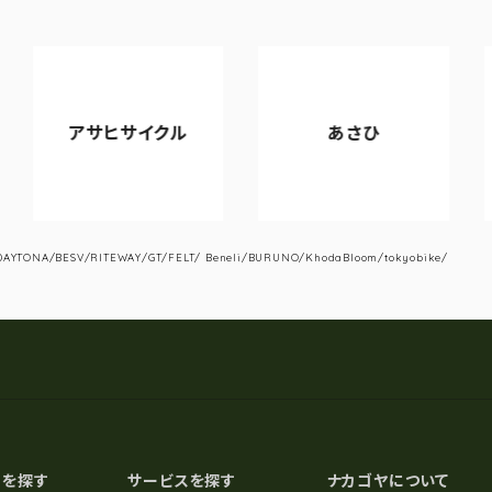
ヒサイクル
あさひ
VIAN
YTONA/BESV/RITEWAY/GT/FELT/ Beneli/BURUNO/KhodaBloom/tokyobike/
スを探す
サービスを探す
ナカゴヤについて