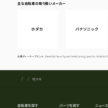
主な自転車の取り扱いメーカー
ホダカ
パナソニック
アサ
正規ディーラーブランド: DAHON/Tern/Tyrell/KHS/birdy/pacific REACH/DA
サイクルショップナカゴヤ
サイト内の現在地
軽快車
自転車を探す
パーツを探す
ニュー