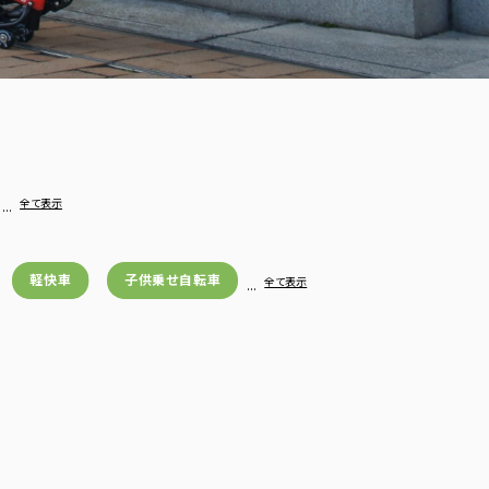
…
全て表示
軽快車
子供乗せ自転車
…
全て表示