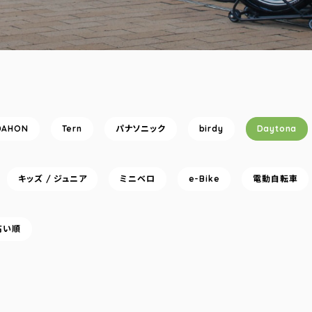
DAHON
Tern
パナソニック
birdy
Daytona
キッズ / ジュニア
ミニベロ
e-Bike
電動自転車
高い順