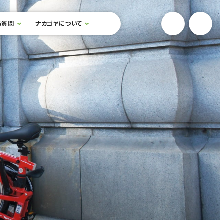
YouTube
Onlin
る質問
ナカゴヤについて
検索フォームを開閉する