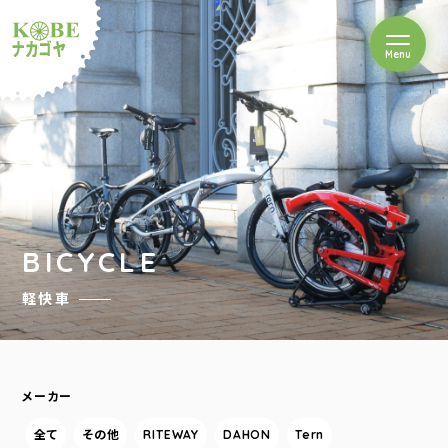
を開閉
Menu
クルショップナカゴヤ
BICYCLE
軽快車
メーカー
全て
その他
RITEWAY
DAHON
Tern