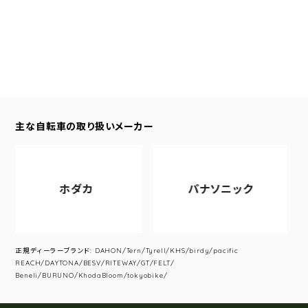
主な自転車の取り扱いメーカー
ホダカ
パナソニック
正規ディーラーブランド: DAHON/Tern/Tyrell/KHS/birdy/pacific
REACH/DAYTONA/BESV/RITEWAY/GT/FELT/
Beneli/BURUNO/KhodaBloom/tokyobike/