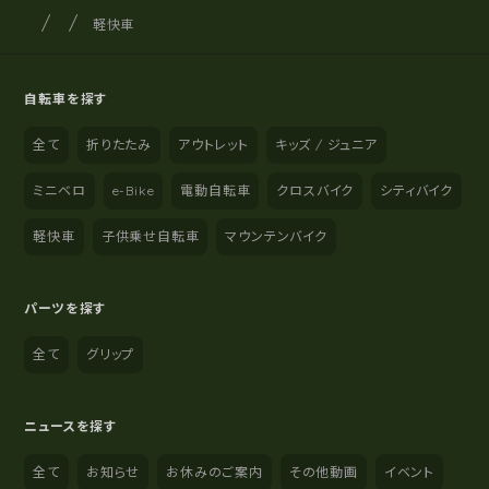
サイクルショップナカゴヤ
サイト内の現在地
軽快車
自転車を探す
全て
折りたたみ
アウトレット
キッズ / ジュニア
ミニベロ
e-Bike
電動自転車
クロスバイク
シティバイク
軽快車
子供乗せ自転車
マウンテンバイク
パーツを探す
全て
グリップ
ニュースを探す
全て
お知らせ
お休みのご案内
その他動画
イベント