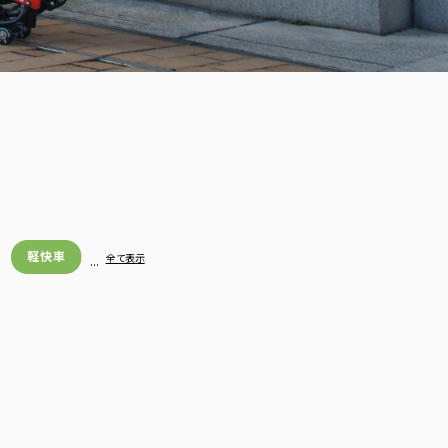
軽快車
…
全て表示