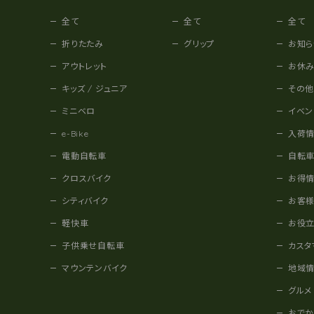
全て
全て
全て
折りたたみ
グリップ
お知ら
アウトレット
お休
キッズ / ジュニア
その
ミニベロ
イベン
e-Bike
入荷
電動自転車
自転
クロスバイク
お得
シティバイク
お客
軽快車
お役
子供乗せ自転車
カスタ
マウンテンバイク
地域
グルメ
おで