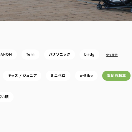
DAHON
Tern
パナソニック
birdy
…
全て表示
キッズ / ジュニア
ミニベロ
e-Bike
電動自転車
高い順