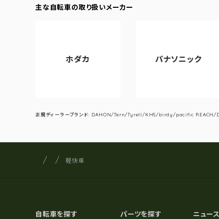
主な自転車の取り扱いメーカー
ホダカ
パナソニック
正規ディーラーブランド: DAHON/Tern/Tyrell/KHS/birdy/pacific REACH/DA
サイクルショップナカゴヤ
サイト内の現在地
軽快車
自転車を探す
パーツを探す
ニュー