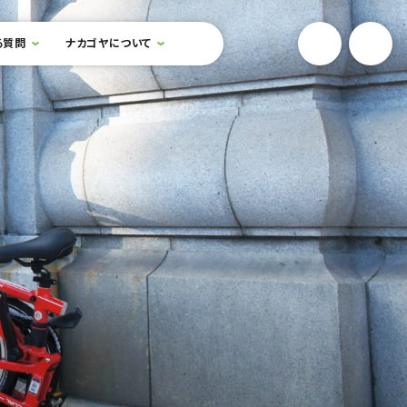
YouTube
Onlin
る質問
ナカゴヤについて
検索フォームを開閉する