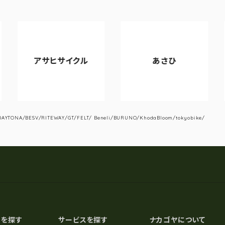
アサヒサイクル
あさひ
YTONA/BESV/RITEWAY/GT/FELT/ Beneli/BURUNO/KhodaBloom/tokyobike/
スを探す
サービスを探す
ナカゴヤについて