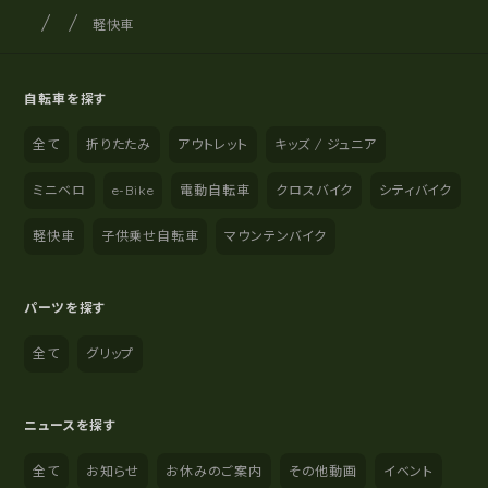
サイクルショップナカゴヤ
サイト内の現在地
軽快車
自転車を探す
全て
折りたたみ
アウトレット
キッズ / ジュニア
ミニベロ
e-Bike
電動自転車
クロスバイク
シティバイク
軽快車
子供乗せ自転車
マウンテンバイク
パーツを探す
全て
グリップ
ニュースを探す
全て
お知らせ
お休みのご案内
その他動画
イベント