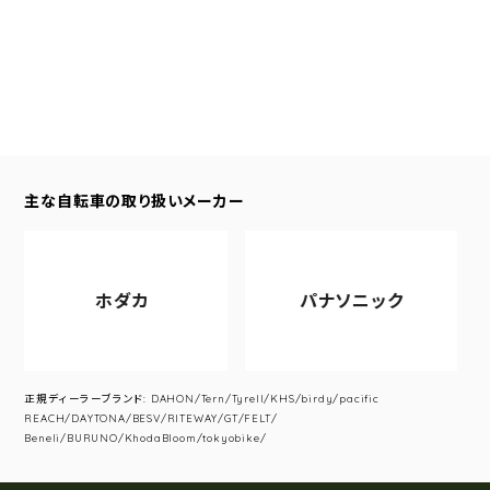
主な自転車の取り扱いメーカー
ホダカ
パナソニック
正規ディーラーブランド: DAHON/Tern/Tyrell/KHS/birdy/pacific
REACH/DAYTONA/BESV/RITEWAY/GT/FELT/
Beneli/BURUNO/KhodaBloom/tokyobike/