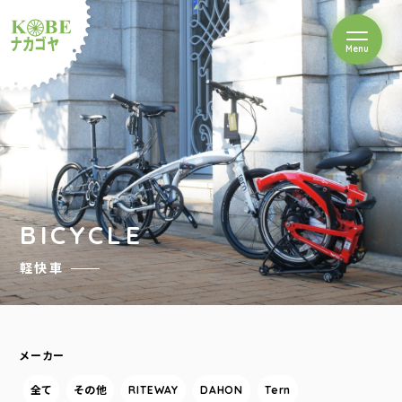
を開閉
Menu
クルショップナカゴヤ
BICYCLE
軽快車
メーカー
全て
その他
RITEWAY
DAHON
Tern