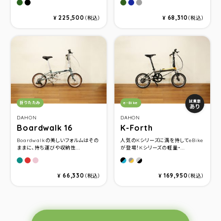
カーキ
マットブラック
Olive Drab
Ocean Navy
Gunmetal
225,500
68,310
¥
（税込）
¥
（税込）
カテゴリ：
カテゴリ：
試乗車
折りたたみ
e-Bike
あり
DAHON
DAHON
Boardwalk 16
K-Forth
Boardwalkの美しいフォルムはその
人気のKシリーズに満を持してeBike
ままに、持ち運びや収納性...
が登場！Kシリーズの軽量・...
Matt Grayish Green
Matt Terrcotta
Pink Puff
Ocean Blue
Ice Breeze
Sunset Orange
66,330
169,950
¥
（税込）
¥
（税込）