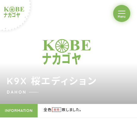
を開閉
Menu
クルショップナカゴヤ
K9X 桜エディション
DAHON
全色
致しました。
完売
INFORMATION