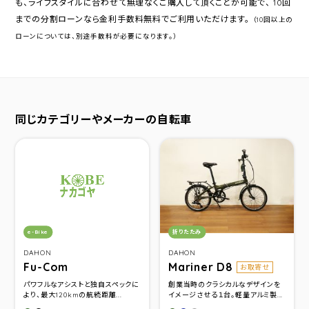
も、ライフスタイルに合わせて無理なくご購入して頂くことが可能で、 10回
までの分割ローンなら金利手数料無料でご利用いただけます。
（10回以上の
ローンについては、別途手数料が必要になります。）
同じカテゴリーやメーカーの自転車
カテゴリ：
カテゴリ：
e-Bike
折りたたみ
DAHON
DAHON
Fu-Com
Mariner D8
お取寄せ
パワフルなアシストと独自スペックに
創業当時のクラシカルなデザインを
より、最大120kmの航続距離...
イメージさせる１台。軽量アルミ製...