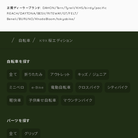
正規ディーラーブランド: DAHON/Tern/Tyrell/KHS/birdy/pacific
REACH/DAYTONA/BESV/RITEWAY/GT/FELT/
Beneli/BURUNO/KhodaBloom/tokyobike/
サイクルショップナカゴヤ
サイト内の現在地
自転車
K9X 桜エディション
自転車を探す
全て
折りたたみ
アウトレット
キッズ / ジュニア
ミニベロ
e-Bike
電動自転車
クロスバイク
シティバイク
軽快車
子供乗せ自転車
マウンテンバイク
パーツを探す
全て
グリップ