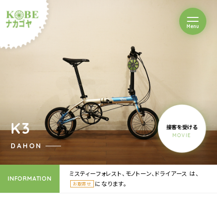
を開閉
Menu
クルショップナカゴヤ
K3
接客を受ける
MOVIE
DAHON
ミスティーフォレスト、モノトーン、ドライアース は、
INFORMATION
になります。
お取寄せ