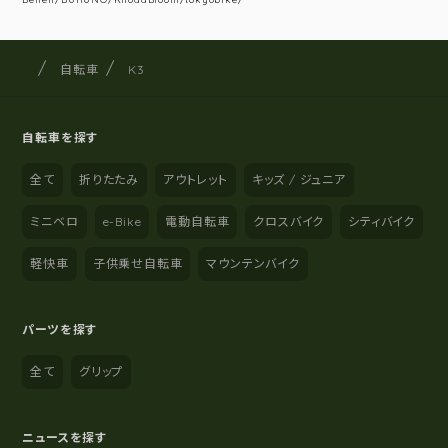
サイクルショップナカゴヤ
サイト内の現在地
自転車
K3
自転車を探す
全て
折りたたみ
アウトレット
キッズ / ジュニア
ミニベロ
e-Bike
電動自転車
クロスバイク
シティバイク
軽快車
子供乗せ自転車
マウンテンバイク
パーツを探す
全て
グリップ
ニュースを探す