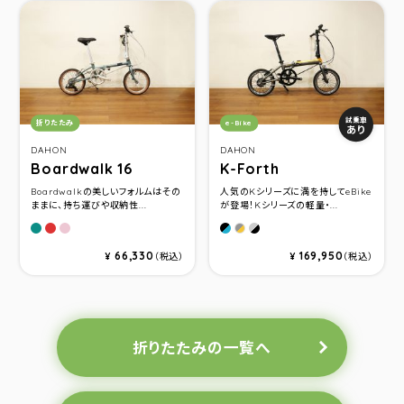
カテゴリ：
カテゴリ：
試乗車
折りたたみ
e-Bike
あり
DAHON
DAHON
Boardwalk 16
K-Forth
Boardwalkの美しいフォルムはその
人気のKシリーズに満を持してeBike
ままに、持ち運びや収納性...
が登場！Kシリーズの軽量・...
Matt Grayish Green
Matt Terrcotta
Pink Puff
Ocean Blue
Ice Breeze
Sunset Orange
66,330
169,950
¥
（税込）
¥
（税込）
折りたたみの一覧へ