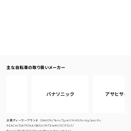
主な自転車の取り扱いメーカー
パナソニック
アサヒサイクル
正規ディーラーブランド: DAHON/Tern/Tyrell/KHS/birdy/pacific
REACH/DAYTONA/BESV/RITEWAY/GT/FELT/
Beneli/BURUNO/KhodaBloom/tokyobike/