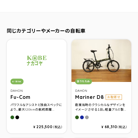
同じカテゴリーやメーカーの自転車
カテゴリ：
カテゴリ：
e-Bike
折りたたみ
DAHON
DAHON
Fu-Com
Mariner D8
お取寄せ
パワフルなアシストと独自スペックに
創業当時のクラシカルなデザインを
より、最大120kmの航続距離...
イメージさせる１台。軽量アルミ製...
カーキ
マットブラック
Olive Drab
Ocean Navy
Gunmetal
225,500
68,310
¥
（税込）
¥
（税込）