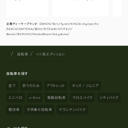
正規ディーラーブランド: DAHON/Tern/Tyrell/KHS/birdy/pacific
REACH/DAYTONA/BESV/RITEWAY/GT/FELT/
Beneli/BURUNO/KhodaBloom/tokyobike/
サイクルショップナカゴヤ
サイト内の現在地
自転車
K3 桜エディション
自転車を探す
全て
折りたたみ
アウトレット
キッズ / ジュニア
ミニベロ
e-Bike
電動自転車
クロスバイク
シティバイク
軽快車
子供乗せ自転車
マウンテンバイク