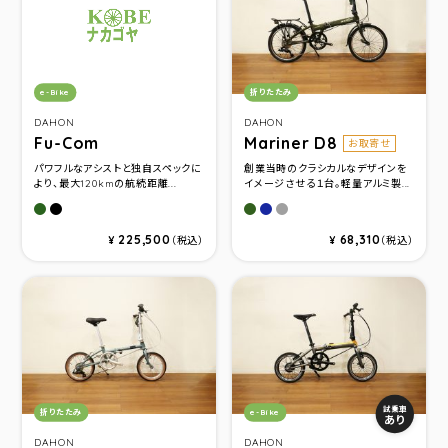
カテゴリ：
カテゴリ：
e-Bike
折りたたみ
DAHON
DAHON
Fu-Com
Mariner D8
お取寄せ
パワフルなアシストと独自スペックに
創業当時のクラシカルなデザインを
より、最大120kmの航続距離...
イメージさせる１台。軽量アルミ製...
カーキ
マットブラック
Olive Drab
Ocean Navy
Gunmetal
225,500
68,310
¥
（税込）
¥
（税込）
カテゴリ：
カテゴリ：
試乗車
折りたたみ
e-Bike
あり
DAHON
DAHON