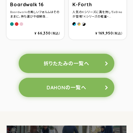
Boardwalk 16
K-Forth
Boardwalkの美しいフォルムはその
人気のKシリーズに満を持してeBike
ままに、持ち運びや収納性...
が登場！Kシリーズの軽量・...
Matt Grayish Green
Matt Terrcotta
Pink Puff
Ocean Blue
Ice Breeze
Sunset Orange
66,330
169,950
¥
（税込）
¥
（税込）
折りたたみの一覧へ
DAHONの一覧へ