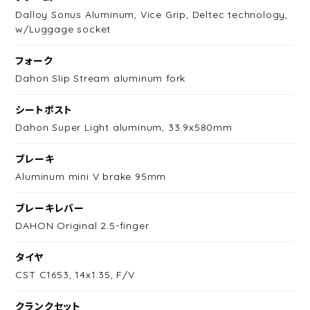
Dalloy Sonus Aluminum, Vice Grip, Deltec technology,
w/Luggage socket
フォーク
Dahon Slip Stream aluminum fork
シートポスト
Dahon Super Light aluminum, 33.9x580mm
ブレーキ
Aluminum mini V brake 95mm
ブレーキレバー
DAHON Original 2.5-finger
タイヤ
CST C1653, 14x1.35, F/V
クランクセット