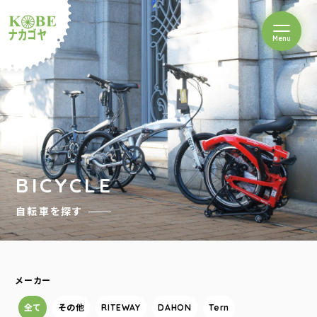
を開閉
Menu
クルショップナカゴヤ
BICYCLE
自転車を探す
メーカー
全て
その他
RITEWAY
DAHON
Tern