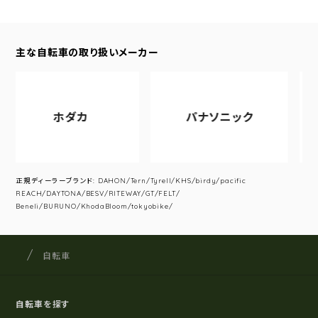
主な自転車の取り扱いメーカー
ホダカ
パナソニック
ア
正規ディーラーブランド: DAHON/Tern/Tyrell/KHS/birdy/pacific
REACH/DAYTONA/BESV/RITEWAY/GT/FELT/
Beneli/BURUNO/KhodaBloom/tokyobike/
サイクルショップナカゴヤ
サイト内の現在地
自転車
自転車を探す