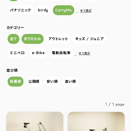
パナソニック
birdy
CarryMe
…
全て表示
カテゴリー
全て
折りたたみ
アウトレット
キッズ / ジュニア
ミニベロ
e-Bike
電動自転車
…
全て表示
並び順
新着順
公開順
安い順
高い順
1 / 1
page