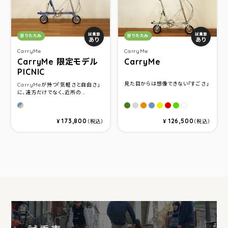
カテゴリ：
カテゴリ：
試乗車
試乗車
折りたたみ
折りたたみ
あり
あり
CarryMe
CarryMe
CarryMe 限定モデル
CarryMe
PICNIC
見た目からは想像できない「すごさ」
CarryMeが持つ「気軽さと自由さ」
に、遠方だけでなく、近所の...
マットディスタントブルー＆ベージュ
マットオリ－ブグリ－ン
ルナグレイ ソリッド
オレンジ
ブル－
イエロ－
レッド
グリ－ン
ホワイト
173,800
126,500
¥
（税込）
¥
（税込）