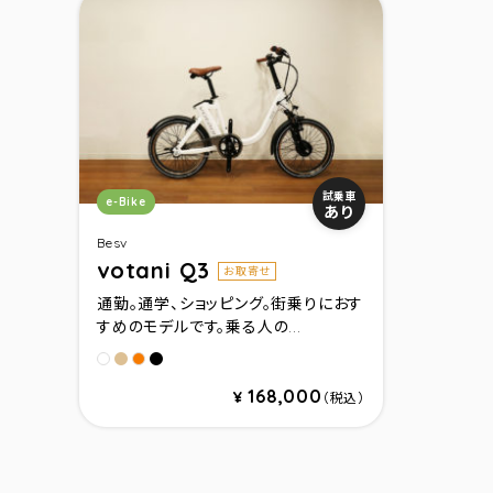
カテゴリ：
試乗車
e-Bike
あり
Besv
votani Q3
お取寄せ
通勤。通学、ショッピング。街乗りにおす
すめのモデルです。乗る人の...
ミルクベ－ジュ
グロスブラック
ホワイト
カッパ－ゴ－ルド
168,000
¥
（税込）