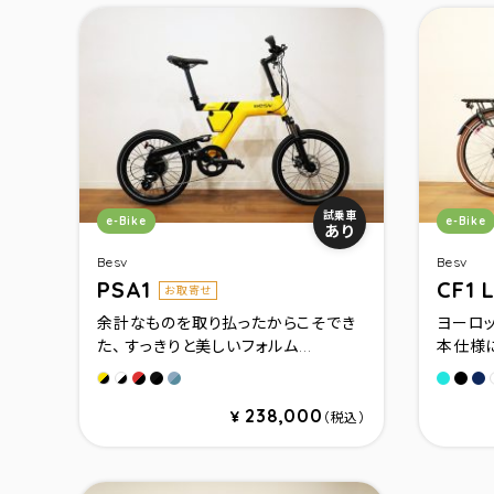
カテゴリ：
カテゴ
試乗車
e-Bike
e-Bike
あり
Besv
Besv
PSA1
CF1 
お取寄せ
余計なものを取り払ったからこそでき
ヨーロ
た、 すっきりと美しいフォルム...
本仕様に
Red
Black（Gloss）
Nardo Gray（限定）
タ－コ
マッ
マ
Yellow
White
238,000
¥
（税込）