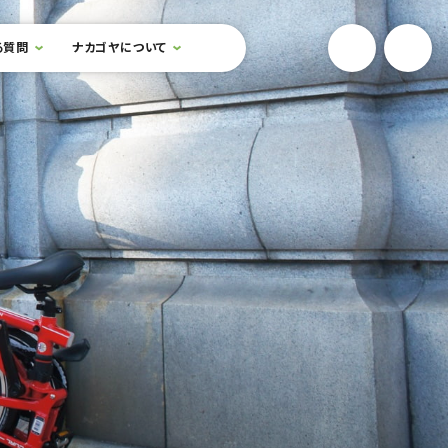
YouTube
Onlin
る質問
ナカゴヤについて
検索フォームを開閉する