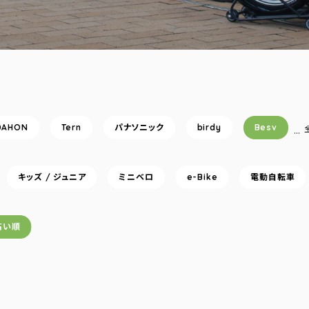
DAHON
Tern
パナソニック
birdy
Besv
…
キッズ / ジュニア
ミニベロ
e-Bike
電動自転車
高い順