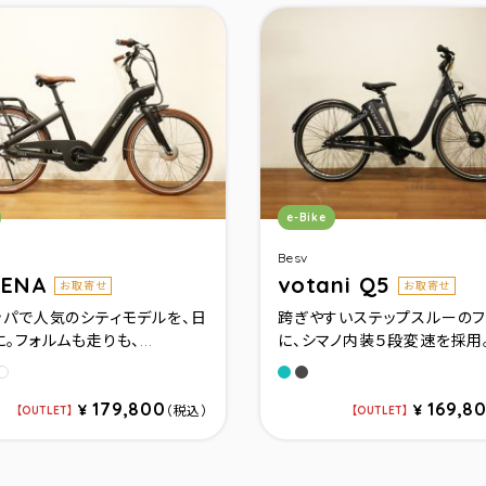
リ：
カテゴリ：
e-Bike
Besv
LENA
votani Q5
お取寄せ
お取寄せ
ッパで人気のシティモデルを、日
跨ぎやすいステップスルーのフ
。フォルムも走りも、...
に、シマノ内装５段変速を採用。.
イズブル－
トブラック
ットネイビ－
ライトブルーメタリック
メタリックグレー
ホワイト
179,800
169,8
¥
¥
（税込）
OUTLET
OUTLET