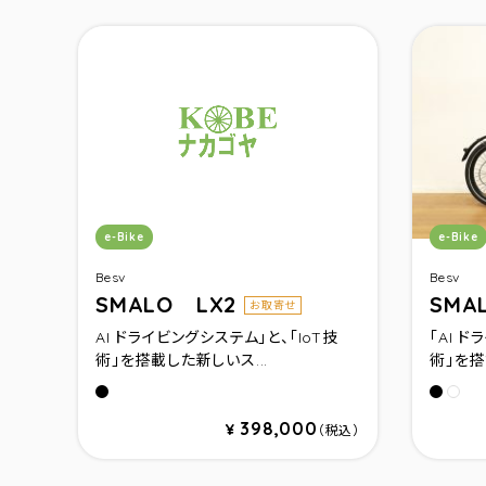
カテゴリ：
カテゴ
e-Bike
e-Bike
Besv
Besv
SMALO LX2
SMA
お取寄せ
AI ドライビングシステム」と、「IoT技
「AI 
術」を搭載した新しいス...
術」を搭
ミッドナイトブラック
アークティックホワイト
ミッド
ミッ
398,000
¥
（税込）