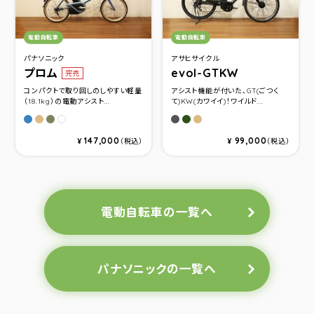
カテゴリ：
カテゴリ：
電動自転車
電動自転車
パナソニック
アサヒサイクル
プロム
evol-GTKW
完売
コンパクトで取り回しのしやすい軽量
アシスト機能が付いた、GT(ごつく
（18.1kg）の電動アシスト...
て)KW(カワイイ)！ワイルド...
パールバイスブルー
ライトフォーンベージュ
マットオリーブ
ツヤケシブラック
ダークカーキ
マットモカベージュ
クリスタルホワイト
147,000
99,000
¥
（税込）
¥
（税込）
電動自転車の一覧へ
パナソニックの一覧へ