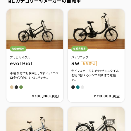
同じカテゴリーやメーカーの自転車
カテゴリ：
カテゴリ：
電動自転車
電動自転車
アサヒサイクル
パナソニック
evol Riol
SW
お取寄せ
ライフステージに合わせてスタイル
小柄な方でも取回ししやすい。ミニベ
を切り替えるシンプル操作の電動
ロタイプのE-BIKE。バッテ...
ア...
マットモカベージュ
ツヤケシブラック
マットグリーンベージュ
マットジェットブラック
ブルーイッシュグリーンメ
マットクラウディグレー
100,980
110,000
¥
（税込）
¥
（税込）