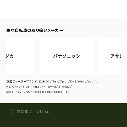
主な自転車の取り扱いメーカー
パナソニック
アサヒサイクル
正規ディーラーブランド: DAHON/Tern/Tyrell/KHS/birdy/pacific
REACH/DAYTONA/BESV/RITEWAY/GT/FELT/
Beneli/BURUNO/KhodaBloom/tokyobike/
サイクルショップナカゴヤ
サイト内の現在地
自転車
ビビ・SL