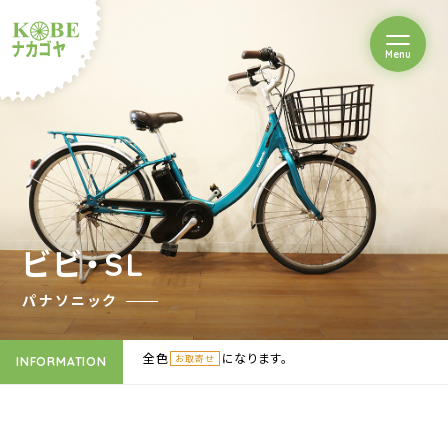
を開閉
Menu
クルショップナカゴヤ
ビビ・SL
パナソニック
全色
になります。
お取寄せ
INFORMATION