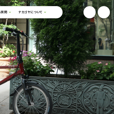
YouTube
Onlin
る質問
ナカゴヤについて
検索フォームを開閉する