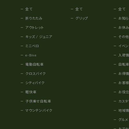
全て
全て
全て
折りたたみ
グリップ
お知ら
アウトレット
お休
キッズ / ジュニア
その
ミニベロ
イベン
e-Bike
入荷
電動自転車
自転
クロスバイク
お得
シティバイク
お客
軽快車
お役
子供乗せ自転車
カスタ
マウンテンバイク
地域
グルメ
おで