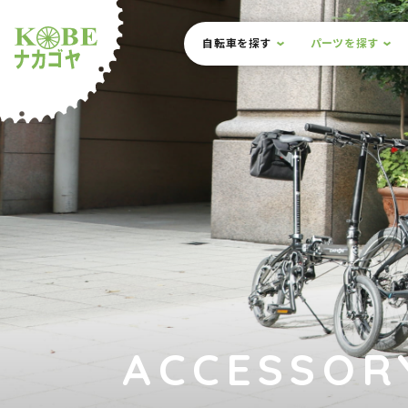
本文までスキップ
サイト内メニュー
自転車を探す
パーツを探す
ルショップナカゴヤ
ACCESSOR