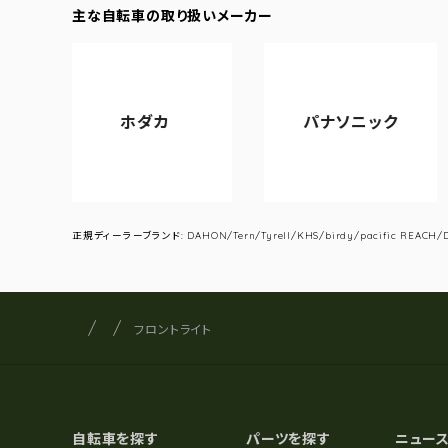
主な自転車の取り扱いメーカー
ホダカ
パナソニック
ア
正規ディーラーブランド: DAHON/Tern/Tyrell/KHS/birdy/pacific REACH/DA
サイクルショップナカゴヤ
サイト内の現在地
フロントライト
自転車を探す
パーツを探す
ニュー