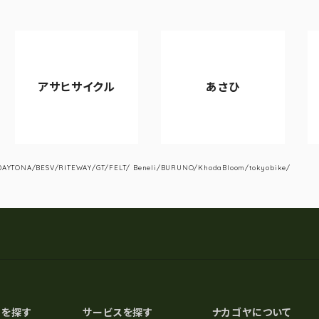
サヒサイクル
あさひ
VIAN
YTONA/BESV/RITEWAY/GT/FELT/ Beneli/BURUNO/KhodaBloom/tokyobike/
スを探す
サービスを探す
ナカゴヤについて