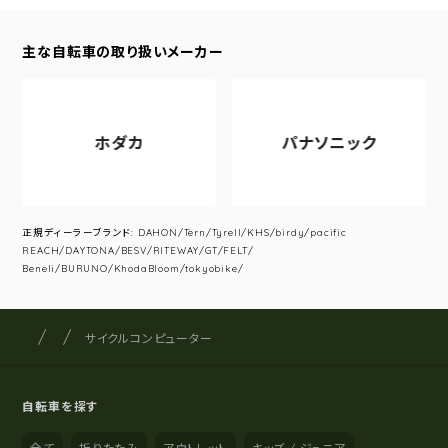
主な自転車の取り扱いメーカー
ホダカ
パナソニック
正規ディーラーブランド: DAHON/Tern/Tyrell/KHS/birdy/pacific
REACH/DAYTONA/BESV/RITEWAY/GT/FELT/
Beneli/BURUNO/KhodaBloom/tokyobike/
サイクルショップナカゴヤ
サイト内の現在地
サイクルコンピューター
自転車を探す