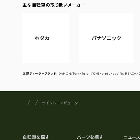
主な自転車の取り扱いメーカー
ホダカ
パナソニック
アサ
正規ディーラーブランド: DAHON/Tern/Tyrell/KHS/birdy/pacific REACH/DA
サイクルショップナカゴヤ
サイト内の現在地
サイクルコンピューター
自転車を探す
パーツを探す
ニュー