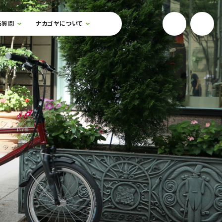
YouTube
Onlin
る質問
ナカゴヤについて
検索フォームを開閉する