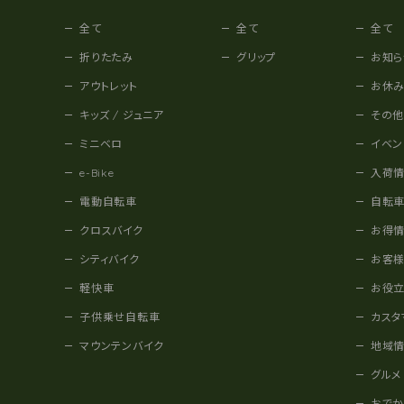
全て
全て
全て
折りたたみ
グリップ
お知ら
アウトレット
お休
キッズ / ジュニア
その
ミニベロ
イベン
e-Bike
入荷
電動自転車
自転
クロスバイク
お得
シティバイク
お客
軽快車
お役
子供乗せ自転車
カスタ
マウンテンバイク
地域
グルメ
おで