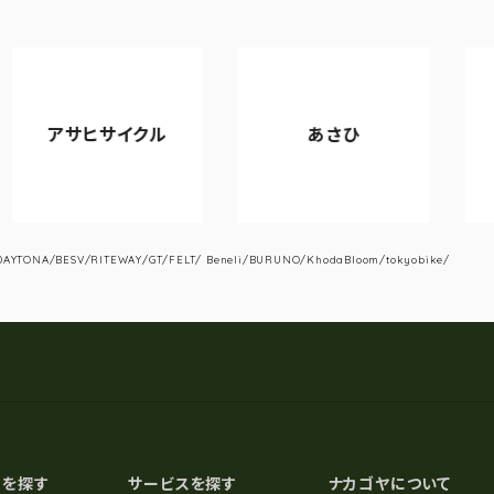
ヒサイクル
あさひ
VIANO
YTONA/BESV/RITEWAY/GT/FELT/ Beneli/BURUNO/KhodaBloom/tokyobike/
スを探す
サービスを探す
ナカゴヤについて