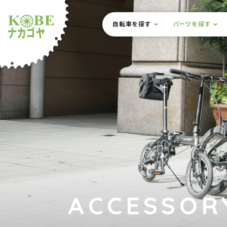
本文までスキップ
サイト内メニュー
自転車を探す
パーツを探す
ルショップナカゴヤ
ACCESSOR