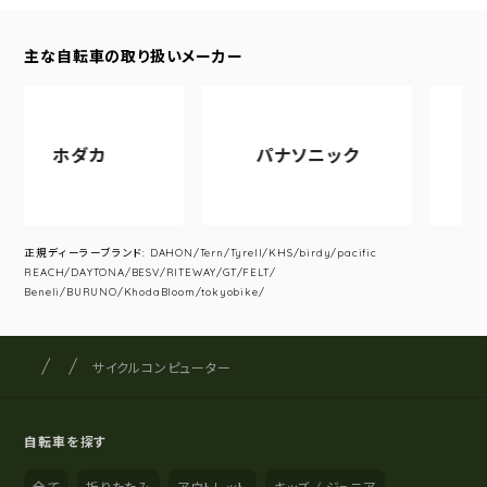
主な自転車の取り扱いメーカー
ホダカ
パナソニック
アサ
正規ディーラーブランド: DAHON/Tern/Tyrell/KHS/birdy/pacific
REACH/DAYTONA/BESV/RITEWAY/GT/FELT/
Beneli/BURUNO/KhodaBloom/tokyobike/
サイクルショップナカゴヤ
サイト内の現在地
サイクルコンピューター
自転車を探す