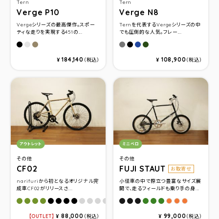
Tern
Tern
Verge P10
Verge N8
Vergeシリーズの最高傑作。スポー
Ternを代表するVergeシリーズの中
ティな走りを実現する451の...
でも圧倒的な人気。フレー...
サタンブラック/ブラック(ブラック)
ダークシルバー/シルバー(シルバー)
ガンメタル/ガンメタル(ガンメタル)
サテンガンメタル/シルバー
サテンブラック/ブラック
ブルー/シルバー
グリーン/ガンメタル
184,140
108,900
¥
（税込）
¥
（税込）
カテゴリ：
カテゴリ：
アウトレット
ミニベロ
その他
その他
CF02
FUJI STAUT
お取寄せ
narifuriから初となるオリジナル完
小径車の中で際立つ豊富なサイズ展
成車CF02がリリースさ...
開で、走るフィールドも乗り手の身...
オリーブXS(475)
オリーブS(500)
オリーブM(525)
オリーブL(545)
ブラックXS(475)
ブラックS(500)
ブラックM(525)
ブラックL(545)
ライトグレーXS(475)
ライトグレーS(500)
ライトグレーM(525)
ライトグレーL(545)
デザート(ベージュ)XS(475)
デザート(ベージュ)S(500)
Gem Black(サイズ440mm)
デザート(ベージュ)M(525
Gem Black(サイズ500m
デザート(ベージュ)L(54
Gem Black(サイズ550
Seaweed(サイズ44
Seaweed(サイズ 
Seaweed(サイ
Retro Oran
Retro Or
Retro O
88,000
99,000
OUTLET
¥
（税込）
¥
（税込）