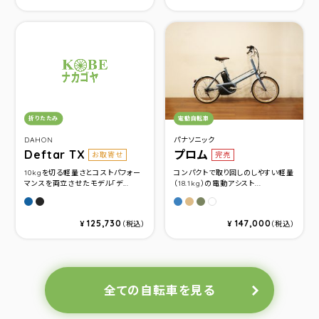
カテゴリ：
カテゴリ：
折りたたみ
電動自転車
DAHON
パナソニック
Deftar TX
プロム
お取寄せ
完売
10kgを切る軽量さとコストパフォー
コンパクトで取り回しのしやすい軽量
マンスを両立させたモデル「デ...
（18.1kg）の電動アシスト...
アッシュブルー
ファントムブラック
パールバイスブルー
ライトフォーンベージュ
マットオリーブ
クリスタルホワイト
125,730
147,000
¥
（税込）
¥
（税込）
全ての自転車を見る