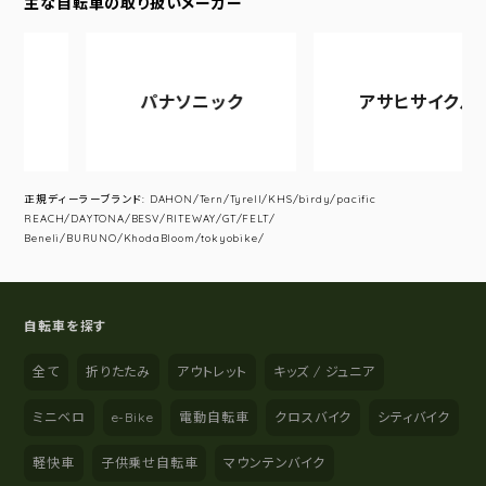
主な自転車の取り扱いメーカー
パナソニック
アサヒサイクル
正規ディーラーブランド: DAHON/Tern/Tyrell/KHS/birdy/pacific
REACH/DAYTONA/BESV/RITEWAY/GT/FELT/
Beneli/BURUNO/KhodaBloom/tokyobike/
自転車を探す
全て
折りたたみ
アウトレット
キッズ / ジュニア
ミニベロ
e-Bike
電動自転車
クロスバイク
シティバイク
軽快車
子供乗せ自転車
マウンテンバイク