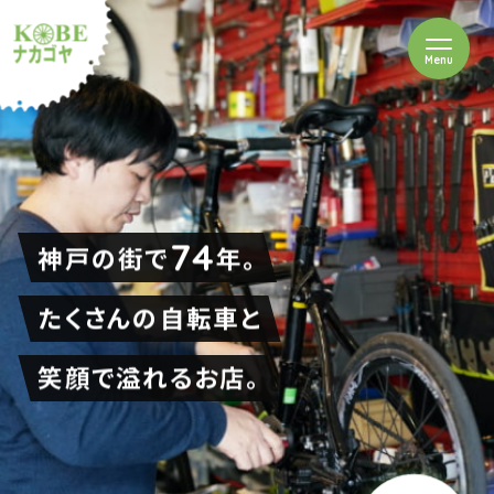
を開閉
Menu
クルショップナカゴヤ
74
神戸の街で
年。
たくさんの自転車と
笑顔で溢れるお店。