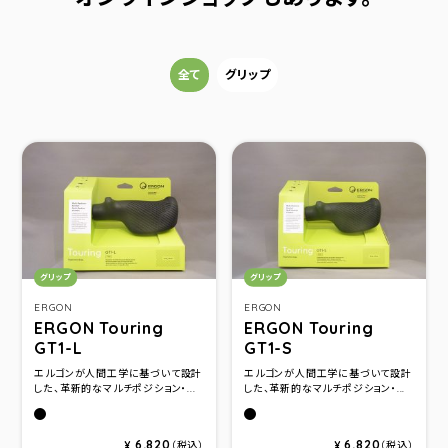
カテゴリー
全て
グリップ
カテゴリ：
カテゴリ：
グリップ
グリップ
ERGON
ERGON
ERGON Touring
ERGON Touring
GT1-L
GT1-S
エルゴンが人間工学に基づいて設計
エルゴンが人間工学に基づいて設計
した、革新的なマルチポジション・...
した、革新的なマルチポジション・...
ブラック
ブラック
6,820
6,820
¥
（税込）
¥
（税込）