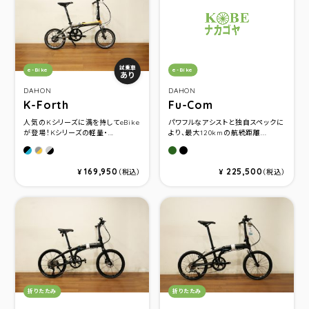
カテゴリ：
カテゴリ：
試乗車
e-Bike
e-Bike
あり
DAHON
DAHON
K-Forth
Fu-Com
人気のKシリーズに満を持してeBike
パワフルなアシストと独自スペックに
が登場！Kシリーズの軽量・...
より、最大120kmの航続距離...
Ocean Blue
Ice Breeze
カーキ
マットブラック
Sunset Orange
169,950
225,500
¥
（税込）
¥
（税込）
カテゴリ：
カテゴリ：
折りたたみ
折りたたみ