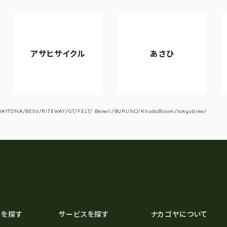
アサヒサイクル
あさひ
VI
YTONA/BESV/RITEWAY/GT/FELT/ Beneli/BURUNO/KhodaBloom/tokyobike/
スを探す
サービスを探す
ナカゴヤについて