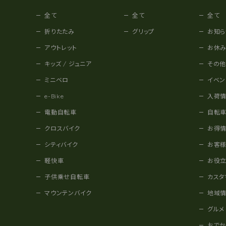
全て
全て
全て
折りたたみ
グリップ
お知ら
アウトレット
お休
キッズ / ジュニア
その
ミニベロ
イベン
e-Bike
入荷
電動自転車
自転
クロスバイク
お得
シティバイク
お客
軽快車
お役
子供乗せ自転車
カスタ
マウンテンバイク
地域
グルメ
おで