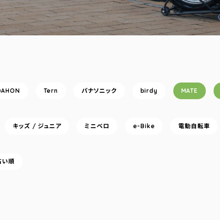
DAHON
Tern
パナソニック
birdy
MATE
キッズ / ジュニア
ミニベロ
e-Bike
電動自転車
高い順