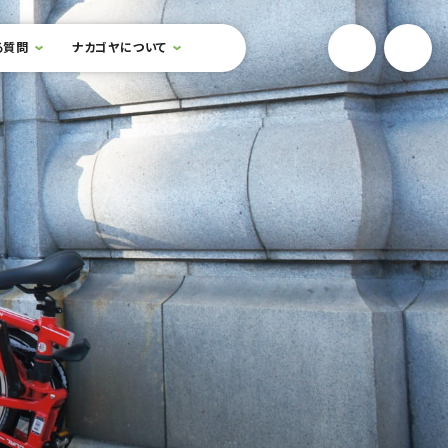
YouTube
Onlin
る質問
ナカゴヤについて
検索フォームを開閉する