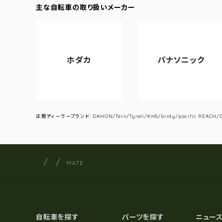
主な自転車の取り扱いメーカー
ホダカ
パナソニック
正規ディーラーブランド: DAHON/Tern/Tyrell/KHS/birdy/pacific REACH/DA
サイクルショップナカゴヤ
サイト内の現在地
MATE
自転車を探す
パーツを探す
ニュー