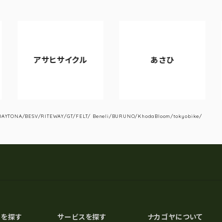
アサヒサイクル
あさひ
YTONA/BESV/RITEWAY/GT/FELT/ Beneli/BURUNO/KhodaBloom/tokyobike/
スを探す
サービスを探す
ナカゴヤについて