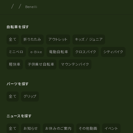
サイクルショップナカゴヤ
サイト内の現在地
Benelli
自転車を探す
全て
折りたたみ
アウトレット
キッズ / ジュニア
ミニベロ
e-Bike
電動自転車
クロスバイク
シティバイク
軽快車
子供乗せ自転車
マウンテンバイク
パーツを探す
全て
グリップ
ニュースを探す
全て
お知らせ
お休みのご案内
その他動画
イベント