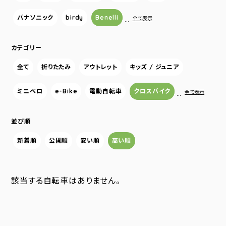
パナソニック
birdy
Benelli
…
全て表示
カテゴリー
全て
折りたたみ
アウトレット
キッズ / ジュニア
ミニベロ
e-Bike
電動自転車
クロスバイク
…
全て表示
並び順
新着順
公開順
安い順
高い順
該当する自転車はありません。