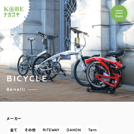
を開閉
Menu
クルショップナカゴヤ
BICYCLE
Benelli
メーカー
全て
その他
RITEWAY
DAHON
Tern