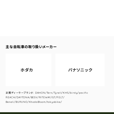
主な自転車の取り扱いメーカー
ホダカ
パナソニック
正規ディーラーブランド: DAHON/Tern/Tyrell/KHS/birdy/pacific
REACH/DAYTONA/BESV/RITEWAY/GT/FELT/
Beneli/BURUNO/KhodaBloom/tokyobike/