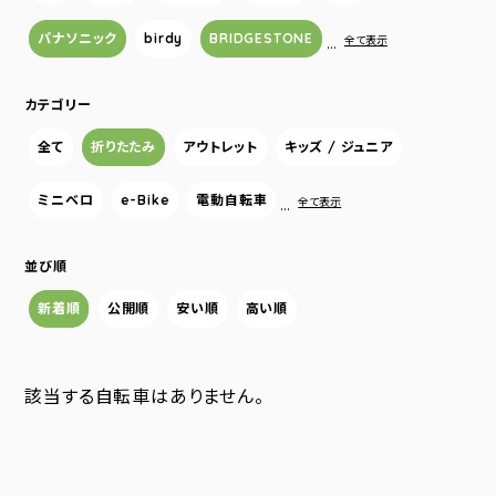
パナソニック
birdy
BRIDGESTONE
…
全て表示
カテゴリー
全て
折りたたみ
アウトレット
キッズ / ジュニア
ミニベロ
e-Bike
電動自転車
…
全て表示
並び順
新着順
公開順
安い順
高い順
該当する自転車はありません。