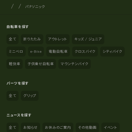
サイクルショップナカゴヤ
サイト内の現在地
パナソニック
自転車を探す
全て
折りたたみ
アウトレット
キッズ / ジュニア
ミニベロ
e-Bike
電動自転車
クロスバイク
シティバイク
軽快車
子供乗せ自転車
マウンテンバイク
パーツを探す
全て
グリップ
ニュースを探す
全て
お知らせ
お休みのご案内
その他動画
イベント