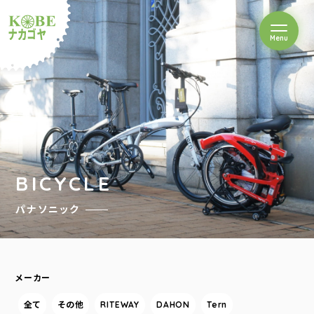
を開閉
Menu
クルショップナカゴヤ
BICYCLE
パナソニック
メーカー
全て
その他
RITEWAY
DAHON
Tern