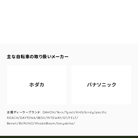
主な自転車の取り扱いメーカー
ホダカ
パナソニック
正規ディーラーブランド: DAHON/Tern/Tyrell/KHS/birdy/pacific
REACH/DAYTONA/BESV/RITEWAY/GT/FELT/
Beneli/BURUNO/KhodaBloom/tokyobike/