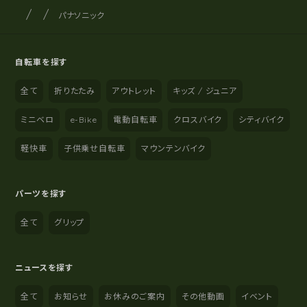
サイクルショップナカゴヤ
サイト内の現在地
パナソニック
自転車を探す
全て
折りたたみ
アウトレット
キッズ / ジュニア
ミニベロ
e-Bike
電動自転車
クロスバイク
シティバイク
軽快車
子供乗せ自転車
マウンテンバイク
パーツを探す
全て
グリップ
ニュースを探す
全て
お知らせ
お休みのご案内
その他動画
イベント