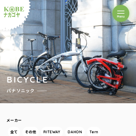
を開閉
Menu
クルショップナカゴヤ
BICYCLE
パナソニック
メーカー
全て
その他
RITEWAY
DAHON
Tern