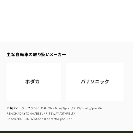
主な自転車の取り扱いメーカー
ホダカ
パナソニック
正規ディーラーブランド: DAHON/Tern/Tyrell/KHS/birdy/pacific
REACH/DAYTONA/BESV/RITEWAY/GT/FELT/
Beneli/BURUNO/KhodaBloom/tokyobike/