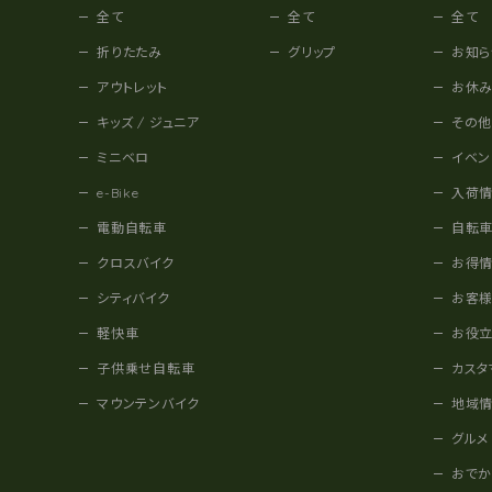
全て
全て
全て
折りたたみ
グリップ
お知ら
アウトレット
お休
キッズ / ジュニア
その
ミニベロ
イベン
e-Bike
入荷
電動自転車
自転
クロスバイク
お得
シティバイク
お客
軽快車
お役
子供乗せ自転車
カスタ
マウンテンバイク
地域
グルメ
おで