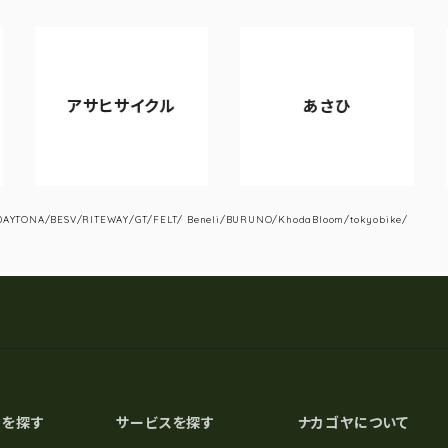
アサヒサイクル
あさひ
YTONA/BESV/RITEWAY/GT/FELT/ Beneli/BURUNO/KhodaBloom/tokyobike/
スを探す
サービスを探す
ナカゴヤについて