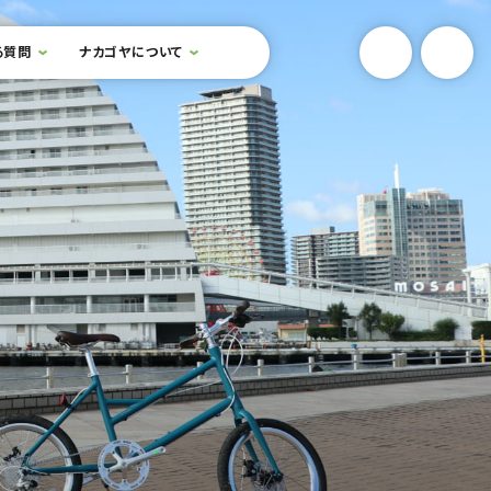
YouTube
Onlin
る質問
ナカゴヤについて
検索フォームを開閉する