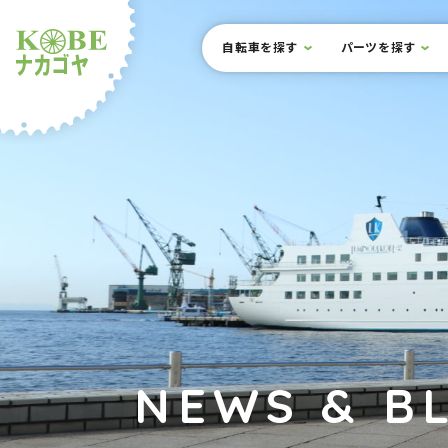
本文までスキップ
サイト内メニュー
自転車を探す
パーツを探す
ルショップナカゴヤ
NEWS & B