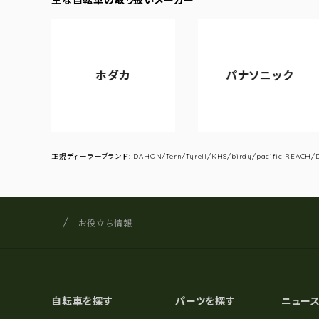
ホダカ
パナソニック
正規ディーラーブランド: DAHON/Tern/Tyrell/KHS/birdy/pacific REACH/DA
サイクルショップナカゴヤ
サイト内の現在地
お役立ち情報
自転車を探す
パーツを探す
ニュー