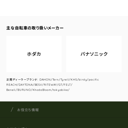
主な自転車の取り扱いメーカー
ホダカ
パナソニック
正規ディーラーブランド: DAHON/Tern/Tyrell/KHS/birdy/pacific
REACH/DAYTONA/BESV/RITEWAY/GT/FELT/
Beneli/BURUNO/KhodaBloom/tokyobike/
サイクルショップナカゴヤ
サイト内の現在地
お役立ち情報