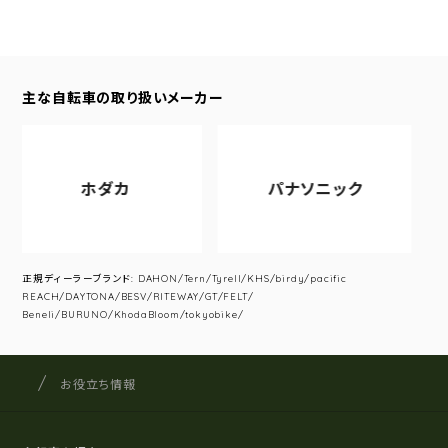
主な自転車の取り扱いメーカー
ホダカ
パナソニック
正規ディーラーブランド: DAHON/Tern/Tyrell/KHS/birdy/pacific
REACH/DAYTONA/BESV/RITEWAY/GT/FELT/
Beneli/BURUNO/KhodaBloom/tokyobike/
サイクルショップナカゴヤ
サイト内の現在地
お役立ち情報