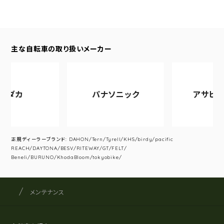
主な自転車の取り扱いメーカー
ダカ
パナソニック
アサヒサイ
正規ディーラーブランド: DAHON/Tern/Tyrell/KHS/birdy/pacific
REACH/DAYTONA/BESV/RITEWAY/GT/FELT/
Beneli/BURUNO/KhodaBloom/tokyobike/
サイクルショップナカゴヤ
サイト内の現在地
メンテナンス