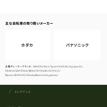
主な自転車の取り扱いメーカー
ホダカ
パナソニック
正規ディーラーブランド: DAHON/Tern/Tyrell/KHS/birdy/pacific
REACH/DAYTONA/BESV/RITEWAY/GT/FELT/
Beneli/BURUNO/KhodaBloom/tokyobike/
サイクルショップナカゴヤ
サイト内の現在地
メンテナンス