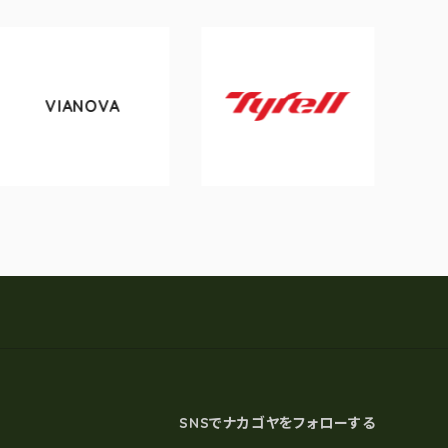
IANOVA
tokyo
Tyrell
SNSでナカゴヤをフォローする