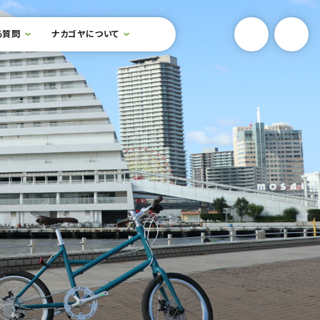
YouTube
Onlin
る質問
ナカゴヤについて
検索フォームを開閉する