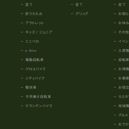
全て
全て
全て
折りたたみ
グリップ
お知ら
アウトレット
お休
キッズ / ジュニア
その
ミニベロ
イベン
e-Bike
入荷
電動自転車
自転
クロスバイク
お得
シティバイク
お客
軽快車
お役
子供乗せ自転車
カスタ
マウンテンバイク
地域
グルメ
おで