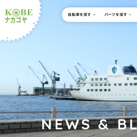
本文までスキップ
サイト内メニュー
自転車を探す
パーツを探す
ルショップナカゴヤ
NEWS & B