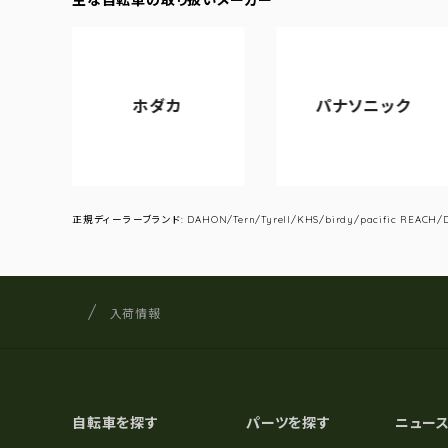
ホダカ
パナソニック
正規ディーラーブランド: DAHON/Tern/Tyrell/KHS/birdy/pacific REACH/DA
サイクルショップナカゴヤ
サイト内の現在地
入荷情報
自転車を探す
パーツを探す
ニュー