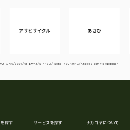
アサヒサイクル
あさひ
V
YTONA/BESV/RITEWAY/GT/FELT/ Beneli/BURUNO/KhodaBloom/tokyobike/
スを探す
サービスを探す
ナカゴヤについて