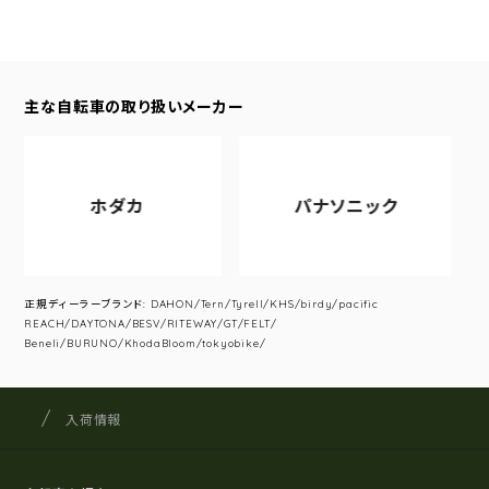
主な自転車の取り扱いメーカー
ホダカ
パナソニック
正規ディーラーブランド: DAHON/Tern/Tyrell/KHS/birdy/pacific
REACH/DAYTONA/BESV/RITEWAY/GT/FELT/
Beneli/BURUNO/KhodaBloom/tokyobike/
サイクルショップナカゴヤ
サイト内の現在地
入荷情報